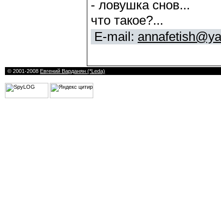
- ловушка снов...
что такое?...
E-mail:
annafetish@ya
© 2001-2008
Евгений Варданян (*Leda)