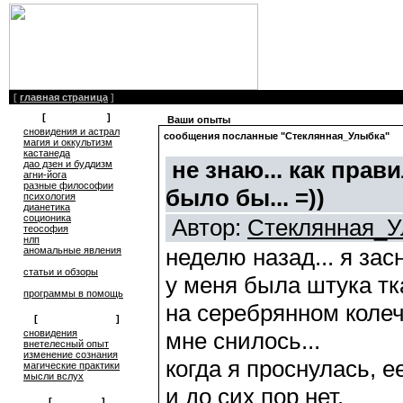
[
главная страница
]
[
литература
]
Ваши опыты
сновидения и астрал
сообщения посланные "Стеклянная_Улыбка"
магия и оккультизм
кастанеда
не знаю... как прави
дао дзен и буддизм
агни-йога
разные философии
было бы... =))
психология
дианетика
соционика
Автор:
Стеклянная_У
теософия
нлп
неделю назад... я засн
аномальные явления
статьи и обзоры
у меня была штука тка
программы в помощь
на серебрянном колечк
[
обмен опытом
]
мне снилось...
cновидения
внетелесный опыт
изменение сознания
когда я проснулась, ее
магические практики
мысли вслух
и до сих пор нет.
[
общение
]