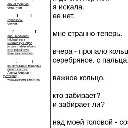
архив форума
я искала.
dream-чат
ее нет.
[
on-line
]
гороскопы
сонник
мне странно теперь.
[
сюрреализм
]
ваан мелконян
michael ezra
михаил кузнецов
jorgen mahler elbang
вчера - пропало кольц
ivan miladinovic
www.alexgrey.com
серебряное. с пальца
[
проекты
]
консультация медиума
dream injection
Ахмед Амиров -
важное кольцо.
фотограф
www.astroresearch.net
кто забирает?
и забирает ли?
над моей головой - с