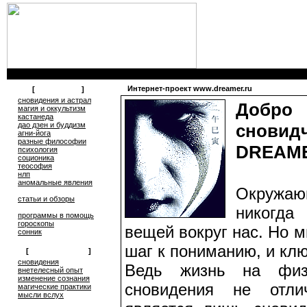
Интернет-проект www.dreamer.ru
[
литература
]
сновидения и астрал
Добр
магия и оккультизм
кастанеда
дао дзен и буддизм
снов
агни-йога
разные философии
DREAM
психология
соционика
теософия
нлп
аномальные явления
Окружаю
статьи и обзоры
никогда
программы в помощь
гороскопы
вещей вокруг нас. Но 
сонник
шаг к пониманию, и клю
[
обмен опытом
]
cновидения
Ведь жизнь на физ
внетелесный опыт
изменение сознания
сновидения не отли
магические практики
мысли вслух