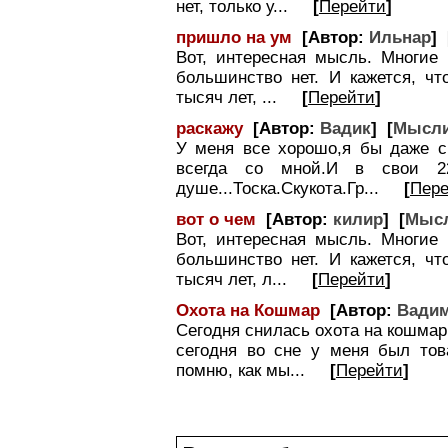
нет, только у...
[
Перейти
]
пришло на ум
[Автор:
Ильнар
] 
Вот, интересная мысль. Многие 
большинство нет. И кажется, чт
тысяч лет, ...
[
Перейти
]
раскажу
[Автор:
Вадик
] [
Мысли
У меня все хорошо,я бы даже ск
всегда со мной.И в свои 2
душе...Тоска.Скукота.Гр...
[
Пер
вот о чем
[Автор:
килир
] [
Мысл
Вот, интересная мысль. Многие 
большинство нет. И кажется, чт
тысяч лет, л...
[
Перейти
]
Охота на Кошмар
[Автор:
Вади
Сегодня снилась охота на кошмар
сегодня во сне у меня был тов
помню, как мы...
[
Перейти
]