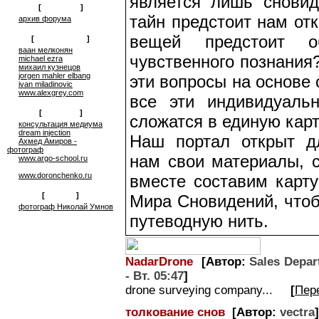
является лишь снови
[
общение
]
тайн предстоит нам от
архив форума
вещей предстоит о
[
сюрреализм
]
ваан мелконян
чувственного познания
michael ezra
михаил кузнецов
jorgen mahler elbang
эти вопросы на основе 
ivan miladinovic
www.alexgrey.com
все эти индивидуаль
[
проекты
]
сложатся в единую карт
консультация медиума
dream injection
Наш портал открыт д
Ахмед Амиров -
фотограф
нам свои материалы, с
www.argo-school.ru
www.doronchenko.ru
вместе составим карту
[
друзья
]
Мира Сновидений, что
фотограф Николай Умнов
путеводную нить.
NadarDrone
[Автор:
Sales Depar
- Вт. 05:47
]
drone surveying company...
[
Пер
толкование снов
[Автор:
vectra