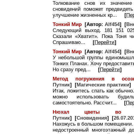
Толкование снов их значение
сновидений поможет предвидеть
улучшение жизненных кр...
[
Пе
Тонкий Мир
[Автор:
Alf454
] [
Вн
Следующий выход. 181 151 025
Сказали «Хватит». Пока Тоня ч
Спрашиваю...
[
Перейти
]
Тонкий Мир
[Автор:
Alf454
] [
Вн
У небольшой группы единомышле
Тонких Планах. Хочу предостави
Но сразу пред...
[
Перейти
]
Метод погружения в осоз
Путник
] [
Магические практики
] 
Итак, ложитесь спать как обычно
можно использовать будил
самостоятельно. Рассчит...
[
Пе
Нюхал цветы во 
Путник
] [
Сновидения
] [
26.07.20
Нахожусь в большом помещении. М
недостроенный многоэтажный до