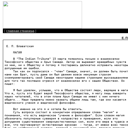
[
главная страница
]
Е. П