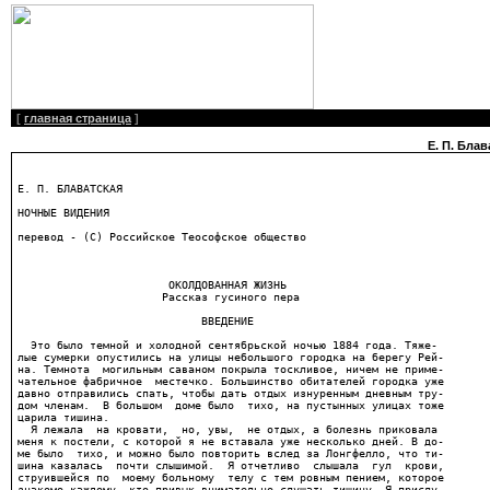
[
главная страница
]
Е. П. Бла