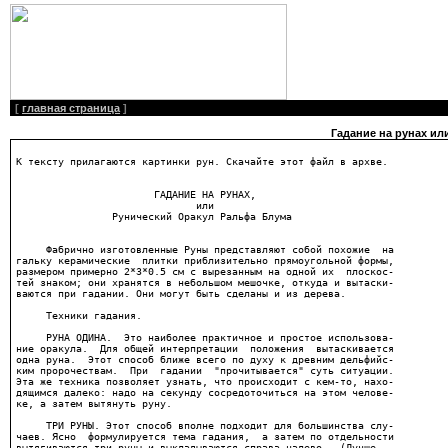
[
главная страница
]
Гадание на рунах ил