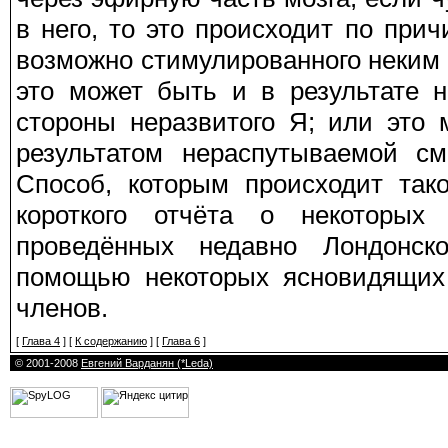
в него, то это происходит по при
возможно стимулированного неким
это может быть и в результате 
стороны неразвитого Я; или это 
результатом нераспутываемой см
Способ, которым происходит так
короткого отчёта о некоторых
проведённых недавно Лондонск
помощью некоторых ясновидящих 
членов.
[
Глава 4
] [
К содержанию
] [
Глава 6
]
© 2001-2008
Евгений Варданян (*Leda)