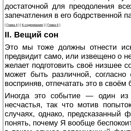
достаточной для преодоления все
запечатления в его бодрственной п
[
Глава 4
] [
К содержанию
] [
Глава 6
]
II. Вещий сон
Это мы тоже должны отнести иск
предвидит само, или извещено о н
желает подготовить своё низшее со
может быть различной, согласно 
восприняв, отпечатать это в своём
Иногда это событие — один из 
несчастья, так что мотив попыт
случаях, однако, предсказанный 
понять, почему Я вообще беспокоит