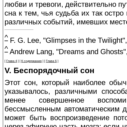
любви и тревоги, действительно п
сна к тем, чья судьба их так остр
различных событий, имевших мест
^
F. G. Lee, "Glimpses in the Twilight",
^
Andrew Lang, "Dreams and Ghosts",
[
Глава 4
] [
К содержанию
] [
Глава 6
]
V. Беспорядочный сон
Этот сон, который наиболее обыч
указывалось, различными способ
менее совершенное воспоми
бессмысленным автоматическим де
может быть воспроизведение пот
через эфирную часть мозга; если 