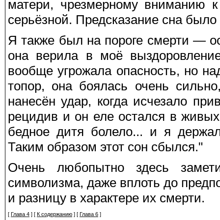
матери, чрезмерному вниманию к 
серьёзной. Предсказание сна было
Я также был на пороге смерти — о
она верила в моё выздоровление
вообще угрожала опасность, но на
топор, она боялась очень сильно
нанесён удар, когда исчезало при
рецидив и он еле остался в живых
бедное дитя болело... и я держал
Таким образом этот сон сбылся."
Очень любопытно здесь замети
символизма, даже вплоть до предп
и разницу в характере их смерти.
[
Глава 4
] [
К содержанию
] [
Глава 6
]