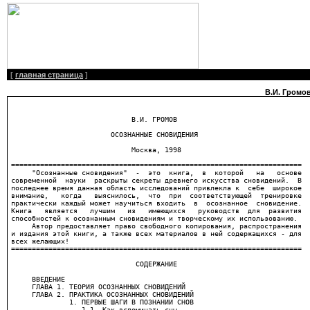
[
главная страница
]
В.И. Громо