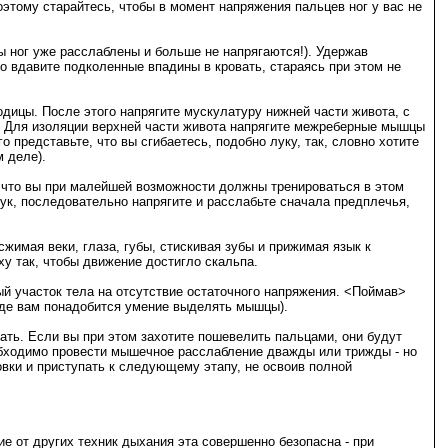
тому старайтесь, чтобы в момент напряжения пальцев ног у вас не
ы ног уже расслаблены и больше не напрягаются!). Удержав
но вдавите подколенные впадины в кровать, стараясь при этом не
дицы. После этого напрягите мускулатуру нижней части живота, с
ь. Для изоляции верхней части живота напрягите межреберные мышцы
о представьте, что вы сгибаетесь, подобно луку, так, словно хотите
 деле).
к что вы при малейшей возможности должны тренироваться в этом
ук, последовательно напрягите и расслабьте сначала предплечья,
имая веки, глаза, губы, стискивая зубы и прижимая язык к
у так, чтобы движение достигло скальпа.
й участок тела на отсутствие остаточного напряжения. <Поймав>
где вам понадобится умение выделять мышцы).
ать. Если вы при этом захотите пошевелить пальцами, они будут
еобходимо провести мышечное расслабление дважды или трижды - но
овки и приступать к следующему этапу, не освоив полной
е от других техник дыхания эта совершенно безопасна - при