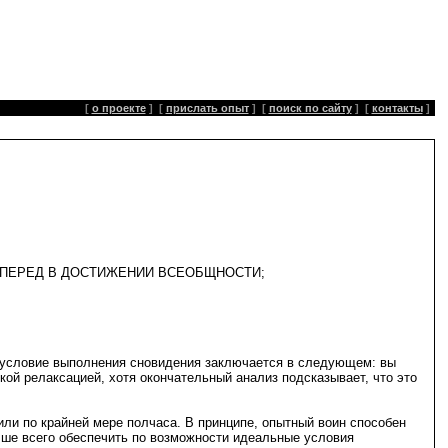
[
о проекте
]
[
прислать опыт
]
[
поиск по сайту
]
[
контакты
]
ВПЕРЕД В ДОСТИЖЕНИИ ВСЕОБЩНОСТИ;
е условие выполнения сновидения заключается в следующем: вы
ой релаксацией, хотя окончательный анализ подсказывает, что это
или по крайней мере полчаса. В принципе, опытный воин способен
чше всего обеспечить по возможности идеальные условия