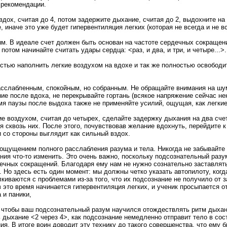
 рекомендации.
дох, считая до 4, потом задержите дыхание, считая до 2, выдохните на 
, иначе это уже будет гипервентиляция легких (которая не всегда и не 
. В идеале счет должен быть основан на частоте сердечных сокращени
 потом начинайте считать удары сердца: <раз, и два, и три, и четыре..
тью наполнить легкие воздухом на вдохе и так же полностью освободить
слабленным, спокойным, но собранным. Не обращайте внимания на шум п
 после вдоха, не перекрывайте гортань (всякое напряжение сейчас нен
я паузы после выдоха также не применяйте усилий, ощущая, как легки
е воздухом, считая до четырех, сделайте задержку дыхания на два счет
я сквозь них. После этого, почувствовав желание вдохнуть, перейдите 
 со стороны выглядит как сильный вздох.
 ощущением полного расслабления разума и тела. Никогда не забывайте
ния что-то изменить. Это очень важно, поскольку подсознательный раз
дечных сокращений. Благодаря ему нам не нужно сознательно заставлять
Но здесь есть один момент: мы должны четко указать автопилоту, когда
иваются с проблемами из-за того, что их подсознание не получило от 
в это время начинается гипервентиляция легких, и ученик просыпается 
 и паники,
чтобы ваш подсознательный разум научился отождествлять ритм дыхания
 дыхание <2 через 4>, как подсознание немедленно отправит тело в сост
ия. В итоге воин доводит эту технику до такого совершенства, что ему