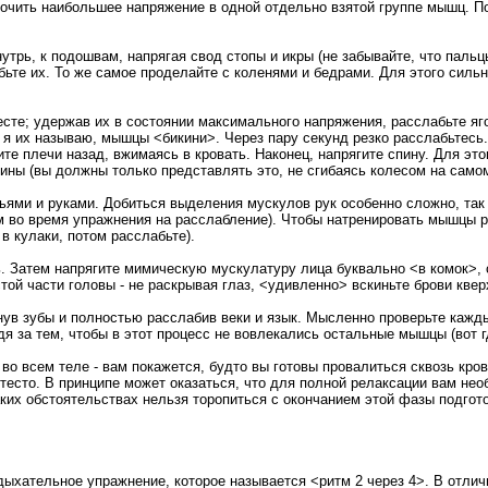
чить наибольшее напряжение в одной отдельно взятой группе мышц. Поэ
трь, к подошвам, напрягая свод стопы и икры (не забывайте, что пальц
бьте их. То же самое проделайте с коленями и бедрами. Для этого силь
сте; удержав их в состоянии максимального напряжения, расслабьте яго
к я их называю, мышцы <бикини>. Через пару секунд резко расслабьтес
те плечи назад, вжимаясь в кровать. Наконец, напрягите спину. Для этог
ны (вы должны только представлять это, не сгибаясь колесом на самом
чьями и руками. Добиться выделения мускулов рук особенно сложно, та
им во время упражнения на расслабление). Чтобы натренировать мышцы р
в кулаки, потом расслабьте).
 Затем напрягите мимическую мускулатуру лица буквально <в комок>, сж
й части головы - не раскрывая глаз, <удивленно> вскиньте брови кверх
ув зубы и полностью расслабив веки и язык. Мысленно проверьте кажды
я за тем, чтобы в этот процесс не вовлекались остальные мышцы (вот 
о всем теле - вам покажется, будто вы готовы провалиться сквозь кров
е тесто. В принципе может оказаться, что для полной релаксации вам н
аких обстоятельствах нельзя торопиться с окончанием этой фазы подгот
ыхательное упражнение, которое называется <ритм 2 через 4>. В отличи