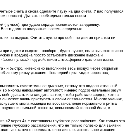
четыре счета и снова сделайте паузу на два счета. У вас получился
всем полезна). Дышать необходимо только носом.
й (пульсе): два удара сердца принимаются за единицу.
.>. Всего должно получиться восемь сердечных
 их на выдохе. Считать нужно про себя, не двигая при этом ни
ри вдохе и выдохе - наоборот, будет лучше, если вы четко и ясно
ужно и вредно) -а просто остановите движение выдоха и
е <схлопнулись> под действием атмосферного давления извне.
а - и быстро, интенсивно вытолкните весь воздух через открытый
к обычному ритму дыхания. Последний цикл <вдох через нос,
 выполнять очистительное дыхание, потому что подсознательный
ум во многом напоминает автопилот: именно подсознательный разум,
 себя дышать или следить за тем, чтобы работало сердце, хотя в
 он может вновь приступать к своим обязанностям. Многие ученики,
заснувшего мозга команды на восстановление нормального ритма
от ощущения сильной тошноты, невыносимой головной боли, с
 <2 через 4> с состоянием глубокого расслабления. Как только эта
ояние глубокого расслабления, что не только полезно для занятий
 бывает достаточно проделать одно лишь очистительное дыхание,