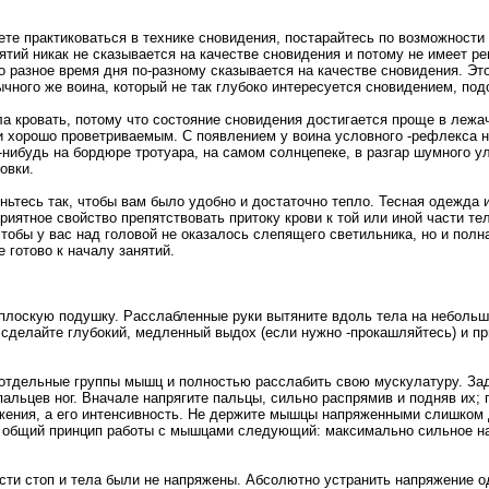
те практиковаться в технике сновидения, постарайтесь по возможности 
ятий никак не сказывается на качестве сновидения и потому не имеет ре
то разное время дня по-разному сказывается на качестве сновидения. Э
ного же воина, который не так глубоко интересуется сновидением, под
ла кровать, потому что состояние сновидения достигается проще в леж
 хорошо проветриваемым. С появлением у воина условного -рефлекса на
нибудь на бордюре тротуара, на самом солнцепеке, в разгар шумного у
овки.
ньтесь так, чтобы вам было удобно и достаточно тепло. Тесная одежда и
риятное свойство препятствовать притоку крови к той или иной части т
тобы у вас над головой не оказалось слепящего светильника, но и полн
 готово к началу занятий.
 плоскую подушку. Расслабленные руки вытяните вдоль тела на небольш
, сделайте глубокий, медленный выдох (если нужно -прокашляйтесь) и п
 отдельные группы мышц и полностью расслабить свою мускулатуру. За
альцев ног. Вначале напрягите пальцы, сильно распрямив и подняв их; 
ния, а его интенсивность. Не держите мышцы напряженными слишком дол
 общий принцип работы с мышцами следующий: максимально сильное нап
части стоп и тела были не напряжены. Абсолютно устранить напряжение 