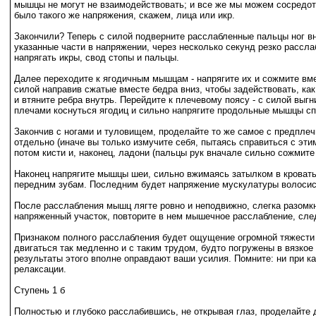
мышцы не могут не взаимодействовать; и все же мы можем сосредото
было такого же напряжения, скажем, лица или икр.
Закончили? Теперь с силой подверните расслабленные пальцы ног вну
указанные части в напряжении, через несколько секунд резко рассла
напрягать икры, свод стопы и пальцы.
Далее переходите к ягодичным мышцам - напрягите их и сожмите вме
силой направив сжатые вместе бедра вниз, чтобы задействовать, ка
и втяните ребра внутрь. Перейдите к плечевому поясу - с силой выгни
плечами коснуться ягодиц и сильно напрягите продольные мышцы спи
Закончив с ногами и туловищем, проделайте то же самое с предпле
отдельно (иначе вы только измучите себя, пытаясь справиться с эт
потом кисти и, наконец, ладони (пальцы рук вначале сильно сожмите 
Наконец напрягите мышцы шеи, сильно вжимаясь затылком в кровать.
передним зубам. Последним будет напряжение мускулатуры волосисто
После расслабления мышц лягте ровно и неподвижно, слегка разомкн
напряженный участок, повторите в нем мышечное расслабление, след
Признаком полного расслабления будет ощущение огромной тяжести в
двигаться так медленно и с таким трудом, будто погружены в вязко
результаты этого вполне оправдают ваши усилия. Помните: ни при к
релаксации.
Ступень 1 б
Полностью и глубоко расслабившись, не открывая глаз, проделайте д