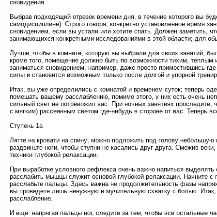
сновидения.
Выбрав подходящий отрезок времени дня, в течение которого вы буде
самодисциплине). Строго говоря, конкретно установленное время зан
сновидением, если вы устали или хотите спать. Должен заметить, ч
занимающихся конкретными исследованиями в этой области; для обыч
Лучше, чтобы в комнате, которую вы выбрали для своих занятий, бы
кроме того, помещение должно быть по возможности тихим, теплым и
заниматься сновидением, например, даже просто примостившись где-
силы и становится возможным только после долгой и упорной тренир
Итак, вы уже определились с комнатой и временем суток; теперь оде
помешать вашему расслаблению, помимо этого, у них есть очень неп
сильный свет не потревожил вас. При ночных занятиях проследите, ч
с мягким) рассеянным светом где-нибудь в стороне от вас. Теперь все
Ступень 1а
Лягте на кровати на спину; можно подложить под голову небольшую
раздвиньте ноги, чтобы ступни не касались друг друга. Смежив веки
техники глубокой релаксации.
При выработке условного рефлекса очень важно напиться выделять
расслабить мышцы служит основой глубокой релаксации. Начните с п
расслабьте пальцы. Здесь важна не продолжительность фазы напряже
вы проведете лишь ненужную и мучительную схватку с болью. Итак,
расслабление.
И еще: напрягая пальцы ног, следите за тем, чтобы все остальные 