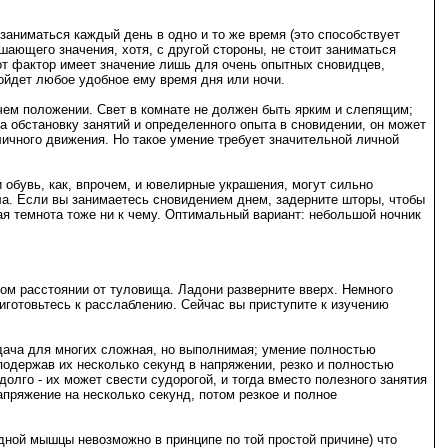
заниматься каждый день в одно и то же время (это способствует
шающего значения, хотя, с другой стороны, не стоит заниматься
тот фактор имеет значение лишь для очень опытных сновидцев,
ойдет любое удобное ему время дня или ночи.
ачем положении. Свет в комнате не должен быть ярким и слепящим;
 обстановку занятий и определенного опыта в сновидении, он может
личного движения. Но такое умение требует значительной личной
 обувь, как, впрочем, и ювелирные украшения, могут сильно
ела. Если вы занимаетесь сновидением днем, задерните шторы, чтобы
ая темнота тоже ни к чему. Оптимальный вариант: небольшой ночник
ом расстоянии от туловища. Ладони разверните вверх. Немного
риготовьтесь к расслаблению. Сейчас вы приступите к изучению
дача для многих сложная, но выполнимая; умение полностью
подержав их несколько секунд в напряжении, резко и полностью
го - их может свести судорогой, и тогда вместо полезного занятия
ряжение на несколько секунд, потом резкое и полное
одной мышцы невозможно в принципе по той простой причине) что