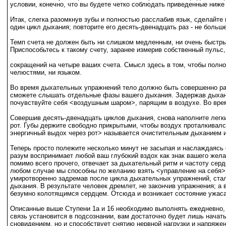
условии, конечно, что вы будете четко соблюдать приведенные ниже
Итак, слегка разомкнув зубы и полностью расслабив язык, сделайте в
один цикл дыхания; повторите его десять-двенадцать раз - не больше
Темп счета не должен быть ни слишком медленным, ни очень быстрым
Приспособьтесь к такому счету, заранее измерив собственный пульс,
сокращений на четыре ваших счета. Смысл здесь в том, чтобы полнос
челюстями, ни языком.
Во время дыхательных упражнений тело должно быть совершенно рас
сможете слышать отдельные фазы вашего дыхания. Задержав дыхание
почувствуйте себя <воздушным шаром>, парящим в воздухе. Во врем
Совершив десять-двенадцать циклов дыхания, снова наполните легки
рот. Губы держите свободно прикрытыми, чтобы воздух проталкивалс
энергичный выдох через рот> называется очистительным дыханием и
Теперь просто полежите несколько минут не засыпая и наслаждаясь
разум воспринимает любой ваш глубокий вздох как знак вашего жела
помимо всего прочего, отвечает за дыхательный ритм и частоту сер
любом случае мы способны по желанию взять <управление на себя>. 
умиротворенно задремав после цикла дыхательных упражнений, сталк
дыхания. В результате человек дремлет, не закончив упражнения; а 
безумно колотящимся сердцем. Отсюда и возникает состояние ужаса
Описанные выше Ступени 1а и 16 необходимо выполнять ежедневно, 
связь установится в подсознании, вам достаточно будет лишь начать
сновидением, но и способствует снятию нервной нагрузки и напряжен