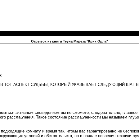
Отрывок из книги Теуна Мареза "Крик Орла"
;
В ТОТ АСПЕКТ СУДЬБЫ, КОТОРЫЙ УКАЗЫВАЕТ СЛЕДУЮЩИЙ ШАГ 
ниматься активным сновидением вы не сможете; следовательно, главно
го расслабления. Такое состояние расслабленности мы называем глубок
подходящие комнату и время так, чтобы вас гарантированно не беспоко
окружающих условий и обстоятельств; но в начале освоения техники лу