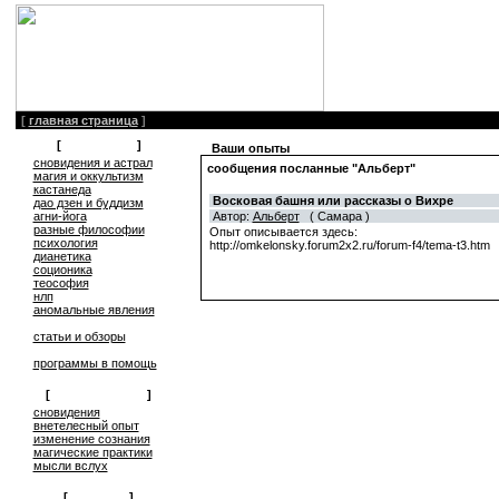
[
главная страница
]
[
литература
]
Ваши опыты
сновидения и астрал
сообщения посланные "Альберт"
магия и оккультизм
кастанеда
Восковая башня или рассказы о Вихре
дао дзен и буддизм
Автор:
Альберт
( Самара )
агни-йога
разные философии
Опыт описывается здесь:
психология
http://omkelonsky.forum2x2.ru/forum-f4/tema-t3.htm
дианетика
соционика
теософия
нлп
аномальные явления
статьи и обзоры
программы в помощь
[
обмен опытом
]
cновидения
внетелесный опыт
изменение сознания
магические практики
мысли вслух
[
общение
]