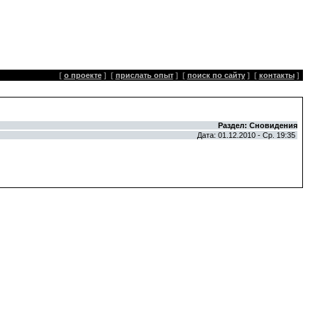
[
о проекте
]
[
прислать опыт
]
[
поиск по сайту
]
[
контакты
]
Раздел: Сновидения
Дата: 01.12.2010 - Ср. 19:35