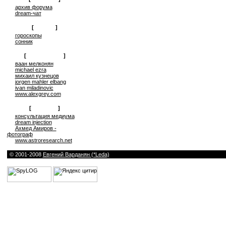
архив форума
dream-чат
[
on-line
]
гороскопы
сонник
[
сюрреализм
]
ваан мелконян
michael ezra
михаил кузнецов
jorgen mahler elbang
ivan miladinovic
www.alexgrey.com
[
проекты
]
консультация медиума
dream injection
Ахмед Амиров -
фотограф
www.astroresearch.net
© 2001-2008
Евгений Варданян (*Leda)