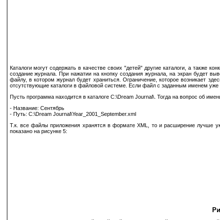
Каталоги могут содержать в качестве своих "детей" другие каталоги, а также к
создание журнала. При нажатии на кнопку создания журнала, на экран будет выв
файлу, в котором журнал будет храниться. Ограничение, которое возникает здес
отсутствующие каталоги в файловой системе. Если файл с заданным именем уже су
Пусть программа находится в каталоге C:\Dream Journal\. Тогда на вопрос об име
- Название: Сентябрь
- Путь: C:\Dream Journal\Year_2001_September.xml
Т.к. все файлы приложения хранятся в формате XML, то и расширение лучше ук
показано на рисунке 5:
Ри