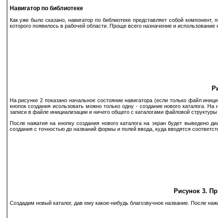
Навигатор по библиотеке
Как уже было сказано, навигатор по библиотеке представляет собой компонент, 
которого появилось в рабочей области. Проще всего назначение и использование
Р
На рисунке 2 показано начальное состояние навигатора (если только файл иници
кнопок создания исользовать можно только одну - создание нового каталога. На 
записи в файле инициализации и ничего общего с каталогами файловой структуры
После нажатия на кнопку создания нового каталога на экран будет выведено ди
создания с точностью до названий формы и полей ввода, куда вводятся соответс
Рисунок 3. П
Создадим новый каталог, дав ему какое-нибудь благозвучное название. После нажа