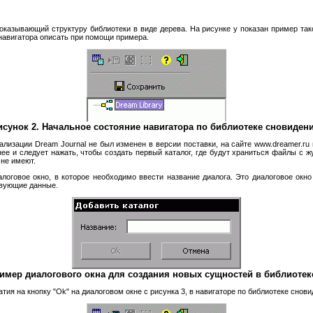
показывающий структуру библиотеки в виде дерева. На рисунке у показан пример так
 навигатора описать при помощи примера.
исунок 2. Начальное состояние навигатора по библиотеке сновидени
ализации Dream Journal не был изменен в версии поставки, на сайте www.dreamer.ru 
нее и следует нажать, чтобы создать первый каталог, где будут храниться файлы с жу
 не имеют.
алоговое окно, в которое необходимо ввести название диалога. Это диалоговое окно
твующие данные.
ример диалогового окна для создания новых сущностей в библиотек
тия на кнопку "Ok" на диалоговом окне с рисунка 3, в навигаторе по библиотеке снови