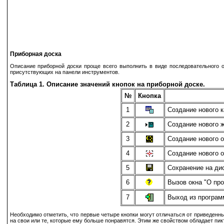
Приборная доска
Описание приборной доски проще всего выполнить в виде последовательного о
присутствующих на панели инструментов.
Таблица 1. Описание значений кнопок на приборной доске.
№
Кнопка
1
Создание нового к
2
Создание нового ж
3
Создание нового о
4
Создание нового о
5
Сохранение на дис
6
Вызов окна "О про
7
Выход из программ
Необходимо отметить, что первые четыре кнопки могут отличаться от приведенны
на свои или те, которые ему больше понравятся. Этим же свойством обладает пикт