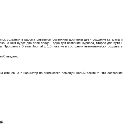
нопок создания в рассматриваемом состоянии доступны две - создание каталога и
ко на нем будет два поля ввода - одно для названия журнала, второе для пути к
а. Программа Dream Journal v. 1.0 пока не в состоянии автоматически создавать
ний) введем:
ым именем, а в навигатор по библиотеке помещен новый элемент. Это состояние
ий.