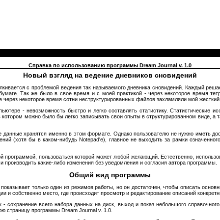
Справка по использованию программы Dream Journal v. 1.0
Новый взгляд на ведение дневников сновидений
алкивается с проблемой ведения так называемого дневника сновидений. Каждый решае
бумаге. Так же было в свое время и с моей практикой - через некоторое время тет
е через некоторое время сотни неструктурированных файлов захламляли мой жесткий 
ьютере - невозможность быстро и легко составлять статистику. Статистические и
 котором можно было бы легко записывать свои опыты в структурированном виде, а т
 все данные хранятся именно в этом формате. Однако пользователю не нужно иметь до
ний (хотя бы в каком-нибудь Notepad'е), главное не выходить за рамки означенно
тной программой, пользоваться которой может любой желающий. Естественно, использ
де и производить какие-либо изменения без уведомления и согласия автора программы.
Общий вид программы
вид показывает только один из режимов работы, но он достаточен, чтобы описать осн
ии и собственно место, где происходит просмотр и редактирование описаний конкрет
 сохранение всего набора данных на диск, выход и показ небольшого справочного 
ю страницу программы Dream Journal v. 1.0.