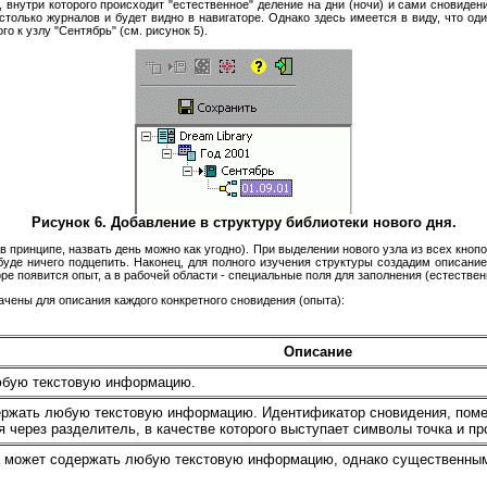
внутри которого происходит "естественное" деление на дни (ночи) и сами сновиден
 столько журналов и будет видно в навигаторе. Однако здесь имеется в виду, что од
 к узлу "Сентябрь" (см. рисунок 5).
Рисунок 6. Добавление в структуру библиотеки нового дня.
(в принципе, назвать день можно как угодно). При выделении нового узла из всех кноп
буде ничего подцепить. Наконец, для полного изучения структуры создадим описани
оре появится опыт, а в рабочей области - специальные поля для заполнения (естестве
чены для описания каждого конкретного сновидения (опыта):
Описание
юбую текстовую информацию.
ержать любую текстовую информацию. Идентификатор сновидения, поме
 через разделитель, в качестве которого выступает символы точка и про
е может содержать любую текстовую информацию, однако существенным 