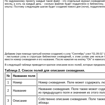
По задуманному проекту каждый такой файл - это отдельный журнал сновидений, 
месяц, а хоть на каждый день - сколько файлов будет подцеплено в библиотеку,
опыты. Поэтому следующим шагом будет создание нового дня (ночи), подцепленного
Добавим (при помощи третьей кнопки создания) к узлу "Сентябрь" узел "01.09.01" 
- листьевые узлы в структуре библиотеки сновидений, к этим узлам уже нельзя 
ввести номер сновидения и его название. После нажатия на кнопку "Ok" в навигат
В следующей таблице приводится краткое описание всех полей, которые предназна
Таблица 2. Список полей для описания сновидения.
№
Название поля
1
Номер
Номер сновидения. Поле может содержать л
Название сновидения. Поле также может сод
2
Название
из предыдущего поля и значения из этого поля
Собственно описание сновидения. Поле такж
3
Описание
абзацы.