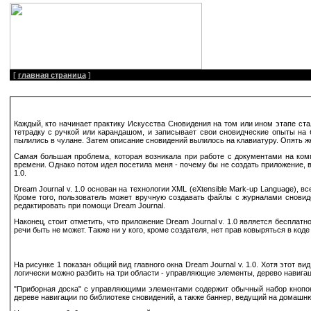
[
главная страница
]
Каждый, кто начинает практику Искусства Сновидения на том или ином этапе ст
тетрадку с ручкой или карандашом, и записывает свои сновидческие опыты на 
пылились в чулане. Затем описание сновидений вылилось на клавиатуру. Опять ж
Самая большая проблема, которая возникала при работе с документами на комп
времени. Однако потом идея посетила меня - почему бы не создать приложение, в
1.0.
Dream Journal v. 1.0 основан на технологии XML (eXtensible Mark-up Language),
Кроме того, пользователь может вручную создавать файлы с журналами сновиде
редактировать при помощи Dream Journal.
Наконец, стоит отметить, что приложение Dream Journal v. 1.0 является беспла
речи быть не может. Также ни у кого, кроме создателя, нет прав ковыряться в ко
На рисунке 1 показан общий вид главного окна Dream Journal v. 1.0. Хотя этот 
логически можно разбить на три области - управляющие элементы, дерево навигац
"Приборная доска" с управляющими элементами содержит обычный набор кнопок -
дереве навигации по библиотеке сновидений, а также баннер, ведущий на домашню