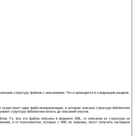
утреннюю структуру файлов с описаниями. Что и проводится в следующем разделе.
ом существует один файл инициализации, в котором описана структура библиотеки
ывают структуру библиотеки вплоть до описаний опытов.
йлов. Т.к. все эти файлы описаны в формате XML, то описание их структуры не
ожению, а те пользователи, которые с XML не знакомы, могут получить наглядное