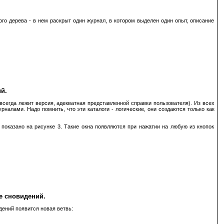
ого дерева - в нем раскрыт один журнал, в котором выделен один опыт, описание
й.
всегда лежит версия, адекватная представленной справки пользователя). Из всех
рналами. Надо помнить, что эти каталоги - логические, они создаются только как
 показано на рисунке 3. Такие окна появляются при нажатии на любую из кнопок
е сновидений.
дений появится новая ветвь: