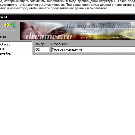
та, отображающего элементы библиотеки в виде древовидной структуры. Такое пр
ходящим с точки зрения эргономичности. При выделении узлов дерева в навигаторе 
мую в навигаторе, чтобы понять представление данных в библиотеке.