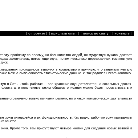
[
о проекте
]
[
прислать опыт
]
[
поиск по сайту
]
[
контакты
]
т эту проблему по своему, но большинство людей, не мудрствуя лукаво, достает
радка закончилась, потом еще одна, потом несколько перевязанных томиков уже
диск.
сследования приходилось выполнять кропотливо и вручную, что занимало немало
акже можно было собирать статистические данные. И так родился Dream Journal v.
ступ в Сеть, чтобы работать - все хранение осуществляется на локальных дисках.
го формата, и полученные таким образом описания можно будет просматривать и
ование ограничено только личными целями, ни о какой коммерческой деятельности
овные зоны интерфейса и их функциональность. Как видно, рабочую зону программы
ных опытов.
окна. Кроме того, там присутствуют четыре кнопки для создания новых ветвей в