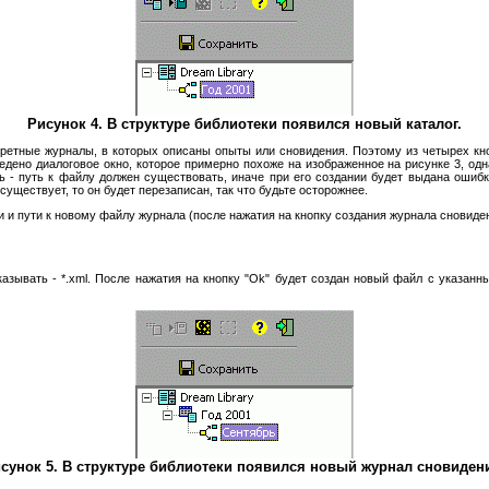
Рисунок 4. В структуре библиотеки появился новый каталог.
онкретные журналы, в которых описаны опыты или сновидения. Поэтому из четырех к
едено диалоговое окно, которое примерно похоже на изображенное на рисунке 3, одна
ь - путь к файлу должен существовать, иначе при его создании будет выдана ошибк
ществует, то он будет перезаписан, так что будьте осторожнее.
ни и пути к новому файлу журнала (после нажатия на кнопку создания журнала сновиде
азывать - *.xml. После нажатия на кнопку "Ok" будет создан новый файл с указанн
сунок 5. В структуре библиотеки появился новый журнал сновиден