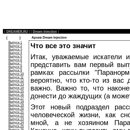
[
DREAMER.RU
]
[
Dream Injection
]
Архив Dream Injection
[
Архив
]
Выпуск 1
Что все это значит
Выпуск 2
Выпуск 3
Выпуск 4
Итак, уважаемые искатели и
Выпуск 5
Выпуск 6
представить вам первый вып
Выпуск 7
Выпуск 8
Выпуск 9
рамках рассылки "Паранор
Выпуск 10
Выпуск 11
вероятно, что кто-то из вас
Выпуск 12
Выпуск 13
важно. Важно то, что наконе
Выпуск 14
Выпуск 15
донести до жаждущих (а может
Выпуск 16
Выпуск 17
Выпуск 18
Выпуск 19
Этот новый подраздел расс
Выпуск 20
Выпуск 21
человеческой жизни, как сно
Выпуск 22
Выпуск 23
мной, а не хозяином Пара
Выпуск 24
Выпуск 25
Выпуск 26