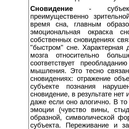
Сновидение
- субъектив
преимущественно зрительно
время сна, главным образ
эмоциональная окраска сн
собственных сновидениях свя
"быстром" сне. Характерная 
мозга относительно боль
соответствует преобладанию
мышления. Это тесно связа
сновидениях: отражение объе
субъекте познания наруш
сновидение, в результате нет
даже если оно алогично. В то
эмоции (чувство вины, сты
образной, символической фо
субъекта. Переживание и з