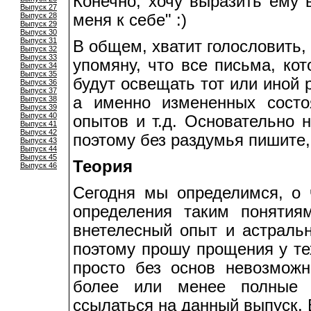
Конечно, хочу выразить ему 
Выпуск 27
Выпуск 28
меня к себе" :)
Выпуск 29
Выпуск 30
Выпуск 31
В общем, хватит голословить, 
Выпуск 32
Выпуск 33
упомяну, что все письма, ко
Выпуск 34
Выпуск 35
будут освещать тот или иной р
Выпуск 36
Выпуск 37
а именно измененных состо
Выпуск 38
Выпуск 39
Выпуск 40
опытов и т.д. Основательно 
Выпуск 41
Выпуск 42
поэтому без раздумья пишите,
Выпуск 43
Выпуск 44
Выпуск 45
Теория
Выпуск 46
Сегодня мы определимся, о 
определения таким понятиям
внетелесный опыт и астральн
поэтому прошу прощения у те
просто без основ невозможн
более или менее полные о
ссылаться на данный выпуск. 