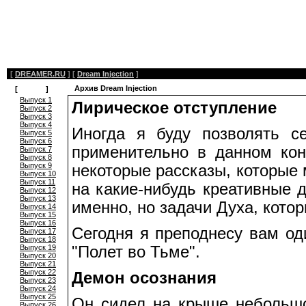
[
DREAMER.RU
]
[
Dream Injection
]
Архив Dream Injection
[
Архив
]
Выпуск 1
Лирическое отступление
Выпуск 2
Выпуск 3
Выпуск 4
Иногда я буду позволять с
Выпуск 5
Выпуск 6
применительно в данном конт
Выпуск 7
Выпуск 8
Выпуск 9
некоторые рассказы, которые 
Выпуск 10
Выпуск 11
на какие-нибудь креативные д
Выпуск 12
Выпуск 13
именно, но задачи Духа, кото
Выпуск 14
Выпуск 15
Выпуск 16
Сегодня я преподнесу вам од
Выпуск 17
Выпуск 18
Выпуск 19
"Полет во Тьме".
Выпуск 20
Выпуск 21
Выпуск 22
Демон осознания
Выпуск 23
Выпуск 24
Выпуск 25
Он сидел на крыше небольшо
Выпуск 26