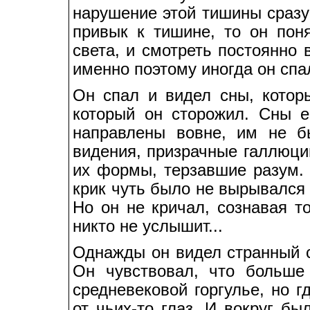
нарушение этой тишины сразу
привык к тишине, то он поня
света, и смотреть постоянно 
именно поэтому иногда он спал
Он спал и видел сны, которы
который он сторожил. Сны 
направлены вовне, им не б
видения, призрачные галлюц
их формы, терзавшие разум. 
крик чуть было не вырывался 
Но он не кричал, сознавая то
никто не услышит...
Однажды он видел странный со
Он чувствовал, что больше
средневековой горгулье, но г
от чьих-то глаз. И вокруг б