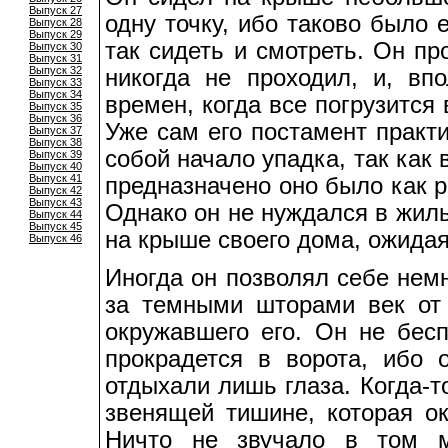
Выпуск 27
одну точку, ибо таково было 
Выпуск 28
Выпуск 29
так сидеть и смотреть. Он пр
Выпуск 30
Выпуск 31
Выпуск 32
никогда не проходил, и, вп
Выпуск 33
Выпуск 34
времен, когда все погрузится
Выпуск 35
Выпуск 36
Уже сам его постамент практ
Выпуск 37
Выпуск 38
собой начало упадка, так как 
Выпуск 39
Выпуск 40
Выпуск 41
предназначено оно было как р
Выпуск 42
Выпуск 43
Однако он не нуждался в жиль
Выпуск 44
Выпуск 45
на крыше своего дома, ожидая
Выпуск 46
Иногда он позволял себе немн
за темными шторами век от 
окружавшего его. Он не бесп
прокрадется в ворота, ибо 
отдыхали лишь глаза. Когда-т
звенящей тишине, которая ок
Ничто не звучало в том м