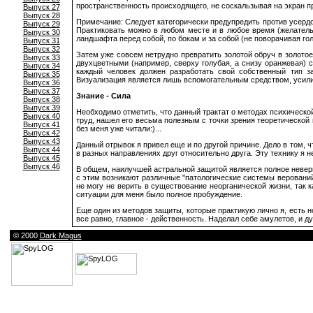
пространственность происходящего, не соскальзывая на экран п
Выпуск 27
Выпуск 28
Примечание: Следует категорически предупредить против усердс
Выпуск 29
Практиковать можно в любом месте и в любое время (желатель
Выпуск 30
ландшафта перед собой, по бокам и за собой (не поворачивая го
Выпуск 31
Выпуск 32
Затем уже совсем нетрудно превратить золотой обруч в золото
Выпуск 33
двухцветными (например, сверху голубая, а снизу оранжевая) с
Выпуск 34
каждый человек должен разработать свой собственный тип за
Выпуск 35
Визуализация является лишь вспомогательным средством, уси
Выпуск 36
Выпуск 37
Знание - Сила
Выпуск 38
Выпуск 39
Необходимо отметить, что данный трактат о методах психической
Выпуск 40
труд, нашел его весьма полезным с точки зрения теоретической 
Выпуск 41
без меня уже читали:)...
Выпуск 42
Выпуск 43
Данный отрывок я привел еще и по другой причине. Дело в том, 
Выпуск 44
в разных направлениях друг относительно друга. Эту технику я н
Выпуск 45
Выпуск 46
В общем, наилучшей астральной защитой является полное неверие
с этим возникают различные "патологические системы верований
не могу не верить в существование неорганической жизни, так
ситуации для меня было полное пробуждение.
Еще один из методов защиты, которые практикую лично я, есть н
все равно, главное - действенность. Наделал себе амулетов, и душ
© 2000
Dark Magus