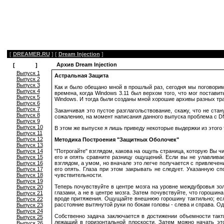
[
DREAMER.RU
]
[
Dream Injection
]
Архив Dream Injection
[
Архив
]
Выпуск 1
Астральная Защита
Выпуск 2
Выпуск 3
Как и было обещано мной в прошлый раз, сегодня мы поговорим 
Выпуск 4
времена, когда Windows 3.11 был верхом того, что мог постави
Выпуск 5
Windows. И тогда были созданы мной хорошие архивы разных трак
Выпуск 6
Выпуск 7
Заканчивая это пустое разглагольствование, скажу, что не ста
Выпуск 8
сожалению, на момент написания данного выпуска проблема с DN
Выпуск 9
Выпуск 10
В этом же выпуске я лишь приведу некоторые выдержки из этого 
Выпуск 11
Выпуск 12
Методика Построения "Защитных Оболочек"
Выпуск 13
Выпуск 14
"Потрогайте" взглядом, какова на ощупь страница, которую Вы ч
Выпуск 15
его и опять сравните разницу ощущений. Если вы не улавливае
Выпуск 16
взглядом, а умом, но вначале это легче получается с привлечени
Выпуск 17
его опять. Глаза при этом закрывать не следует. Указанную с
Выпуск 18
чувствительности.
Выпуск 19
Теперь почувствуйте в центре мозга на уровне междубровья зол
Выпуск 20
глазами, а не в центре мозга. Затем почувствуйте, что гороши
Выпуск 21
вроде притяжения. Ощущайте внешнюю горошину тактильно; есл
Выпуск 22
расстояние вытянутой руки по бокам головы - слева и справа.
Выпуск 23
Выпуск 24
Собственно задача заключается в достижении объемности такти
Выпуск 25
лежащий в горизонтальной плоскости. Затем можно начать эт
Выпуск 26