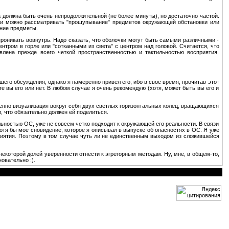
 должна быть очень непродолжительной (не более минуты), но достаточно частой.
ики можно рассматривать "прощупывание" предметов окружающей обстановки или
ьние предметы.
роникать вовнутрь. Hадо сказать, что оболочки могут быть самыми различными -
нтром в горле или "сотканными из света" с центром над головой. Считается, что
влена прежде всего четкой пространственностью и тактильностью восприятия.
его обсуждения, однако я намеренно привел его, ибо в свое время, прочитав этот
е вы его или нет. В любом случае я очень рекомендую (хотя, может быть вы его и
именно визуализация вокруг себя двух светлых горизонтальных колец, вращающихся
, что обязательно должен ей поделиться.
льностью ОС, уже не совсем четко подходит к окружающей его реальности. В связи
отя бы мое сновидение, которое я описывал в выпуске об опасностях в ОС. Я уже
приятия. Поэтому в том случае чуть ли не единственным выходом из сложившейся
некоторой долей уверенности отнести к эгрегорным методам. Ну, мне, в общем-то,
овательно :).