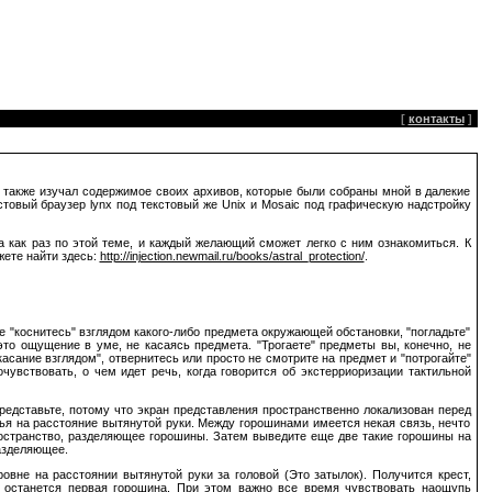
[
контакты
]
я также изучал содержимое своих архивов, которые были собраны мной в далекие
стовый браузер lynx под текстовый же Unix и Mosaic под графическую надстройку
та как раз по этой теме, и каждый желающий сможет легко с ним ознакомиться. К
жете найти здесь:
http://injection.newmail.ru/books/astral_protection/
.
же "коснитесь" взглядом какого-либо предмета окружающей обстановки, "погладьте"
это ощущение в уме, не касаясь предмета. "Трогаете" предметы вы, конечно, не
касание взглядом", отвернитесь или просто не смотрите на предмет и "потрогайте"
чувствовать, о чем идет речь, когда говорится об экстерриоризации тактильной
редставьте, потому что экран представления пространственно локализован перед
вья на расстояние вытянутой руки. Между горошинами имеется некая связь, нечто
ространство, разделяющее горошины. Затем выведите еще две такие горошины на
азделяющее.
овне на расстоянии вытянутой руки за головой (Это затылок). Получится крест,
о останется первая горошина. При этом важно все время чувствовать наощупь