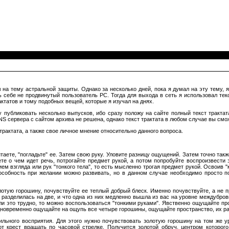
на тему астральной защиты. Однако за несколько дней, пока я думал на эту тему, 
ть себе не продвинутый пользователь PC. Тогда для выхода в сеть я использовал тек
татов и тому подобных вещей, которые я изучал на днях.
ну публиковать несколько выпусков, ибо сразу положу на сайте полный текст тракта
S сервера с сайтом архива не решена, однако текст трактата в любом случае вы смо
трактата, а также свое личное мнение относительно данного вопроса.
итаете, "погладьте" ее. Затем свою руку. Уловите разницу ощущений. Затем точно так
те о чем идет речь, потрогайте предмет рукой, а потом попробуйте воспроизвести 
ем взгляда или рук "тонкого тела", то есть мысленно трогая предмет рукой. Освоив "
пособность при желании можно развивать, но в данном случае необходимо просто по
отую горошину, почувствуйте ее теплый добрый блеск. Именно почувствуйте, а не п
на разделилась на две, и что одна из них медленно вышла из вас на уровне междубро
и это трудно, то можно воспользоваться "тонкими руками". Явственно ощущайте п
 Одновременно ощущайте на ощупь все четыре горошины, ощущайте пространство, их р
льного восприятия. Для этого нужно почувствовать золотую горошину на том же ур
от крест вращать по часовой стрелке. Получится золотой обруч, центром которог