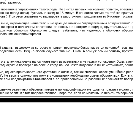
редставления.
твования в упражнениях такого рода. Hе считая первых нескольких попыток, практика
но не перед сном) буквально каждые 15 минут. В качестве элемента той же практ
ловы). При этом желательно варьировать расстояния, прощупывая то ближние, то дал
е яйцо, окружающее наше тело и не дающее никаким "отрицательным воздействиям" п
 центром в солнечном сплетении, огненными с центром в сердце, хрустальными с це
щитной оболочки. Однако не следует забывать, что надежность оболочки обусло
ливающим основной эффект.
 защиты, выдержку из которого я привел, несколько боком касается основной темы наш
подкованности. Ведь в любом случае: Знание - Сила. А вам уж самим решать, прочтет
что эта техника очень напоминает одну из известных мне техник успокоения боли, а 
еоднократно проверял на себе, а когда нашел нечто подобное в иных источниках, понял
, однако практиковать его достаточно сложно, так как человек, столкнувшийся с реа
". Не верить сложно, поэтому в сновидениях необходимо уметь обороняться. Взять х
 как сам неоднократно сталкивался с ее проявлениями на различных плоскостях вос
ошение различных оберегов, которые по классификации методов из трактата можно с 
а не болит. В этом вопросе главное - вера, т.е. если не можешь не верить, то верь осн