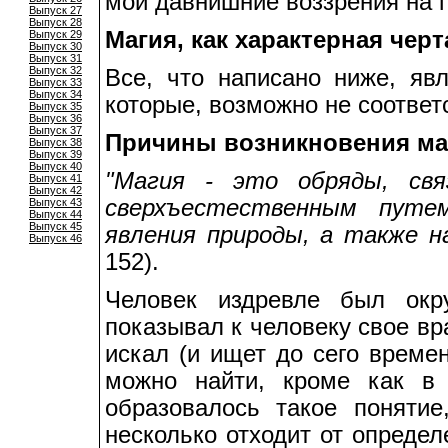
мои давнишние воззрения на 
Выпуск 27
Выпуск 28
Магия, как характерная че
Выпуск 29
Выпуск 30
Выпуск 31
Выпуск 32
Все, что написано ниже, яв
Выпуск 33
Выпуск 34
которые, возможно не соотве
Выпуск 35
Выпуск 36
Выпуск 37
Причины возникновения ма
Выпуск 38
Выпуск 39
Выпуск 40
"Магия - это обряды, свя
Выпуск 41
Выпуск 42
сверхъестественным путе
Выпуск 43
Выпуск 44
Выпуск 45
явления природы, а также н
Выпуск 46
152).
Человек издревле был окр
показывал к человеку свое в
искал (и ищет до сего време
можно найти, кроме как в
образовалось такое понятие
несколько отходит от определ