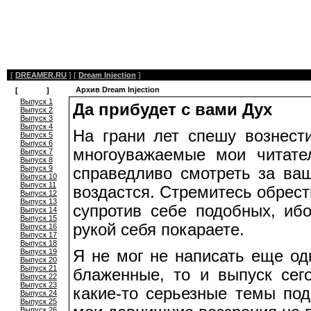
[
DREAMER.RU
]
[
Dream Injection
]
Архив Dream Injection
[
Архив
]
Выпуск 1
Да прибудет с вами Дух
Выпуск 2
Выпуск 3
Выпуск 4
На грани лет спешу вознест
Выпуск 5
Выпуск 6
многоуважаемые мои читате
Выпуск 7
Выпуск 8
Выпуск 9
справедливо смотреть за ва
Выпуск 10
Выпуск 11
воздастся. Стремитесь обрест
Выпуск 12
Выпуск 13
супротив себе подобных, ибо
Выпуск 14
Выпуск 15
рукой себя покараете.
Выпуск 16
Выпуск 17
Выпуск 18
Выпуск 19
Я не мог не написать еще од
Выпуск 20
Выпуск 21
блаженные, то и выпуск сег
Выпуск 22
Выпуск 23
какие-то серьезные темы под
Выпуск 24
Выпуск 25
Выпуск 26