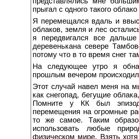
представлялись мне больши
прыгал с одного такого облако 
Я перемещался вдаль и ввысь
облаков, земля и лес остали
я передвигался все дальш
деревенькана севере Тамбовс
потому что в то время снег та
На следующее утро я обна
прошлым вечером происходила
Этот случай навел меня на м
как снегопад, бегущие облака,
Помните у КК был эпизод
перемещения на огромные рас
то же самое. Таким образ
использовать любые прир
физическом мире. Взять хотя