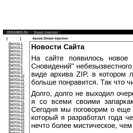
[
DREAMER.RU
]
[
Dream Injection
]
Архив Dream Injection
[
Архив
]
Выпуск 1
Новости Сайта
Выпуск 2
Выпуск 3
Выпуск 4
На сайте появилось новое 
Выпуск 5
Выпуск 6
Сновидений" небезызвестного
Выпуск 7
Выпуск 8
Выпуск 9
виде архива ZIP, в котором
Выпуск 10
Выпуск 11
больше понравится. Так что чи
Выпуск 12
Выпуск 13
Выпуск 14
Долго, долго не выходил очер
Выпуск 15
Выпуск 16
я со всеми своими запарка
Выпуск 17
Выпуск 18
Выпуск 19
Сегодня мы поговорим о еще 
Выпуск 20
Выпуск 21
который я разработал года ч
Выпуск 22
Выпуск 23
нечто более мистическое, чем
Выпуск 24
Выпуск 25
Выпуск 26