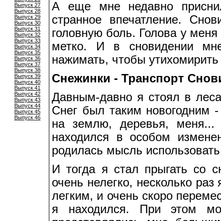
А еще мне недавно приснил
Выпуск 27
Выпуск 28
странное впечатление. Сно
Выпуск 29
Выпуск 30
Выпуск 31
головную боль. Голова у меня 
Выпуск 32
Выпуск 33
метко. И в сновидении мн
Выпуск 34
Выпуск 35
нажимать, чтобы утихомирить 
Выпуск 36
Выпуск 37
Выпуск 38
Снежинки - Транспорт Снов
Выпуск 39
Выпуск 40
Выпуск 41
Выпуск 42
Давным-давно я стоял в леса
Выпуск 43
Выпуск 44
Снег был таким новогодним 
Выпуск 45
Выпуск 46
на землю, деревья, меня..
находился в особом измене
родилась мысль использовать 
И тогда я стал прыгать со с
очень нелегко, несколько раз
легким, и очень скоро перемес
я находился. При этом мо