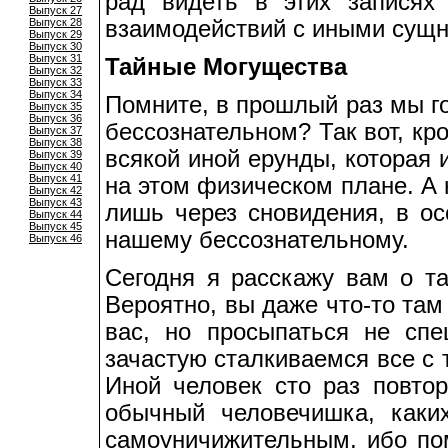
рад видеть в этих записях
Выпуск 27
Выпуск 28
взаимодействий с иными сущно
Выпуск 29
Выпуск 30
Выпуск 31
Тайные Могущества
Выпуск 32
Выпуск 33
Выпуск 34
Помните, в прошлый раз мы г
Выпуск 35
Выпуск 36
бессознательном? Так вот, кр
Выпуск 37
Выпуск 38
всякой иной ерунды, которая
Выпуск 39
Выпуск 40
Выпуск 41
на этом физическом плане. А
Выпуск 42
Выпуск 43
лишь через сновидения, в ос
Выпуск 44
Выпуск 45
нашему бессознательному.
Выпуск 46
Сегодня я расскажу вам о та
Вероятно, вы даже что-то там
вас, но просыпаться не сп
зачастую сталкиваемся все с 
Иной человек сто раз повтор
обычный человечишка, каки
самоуничижительным, ибо пом