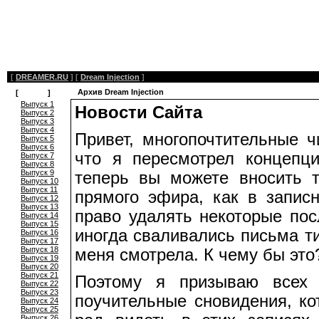
[
DREAMER.RU
]
[
Dream Injection
]
Архив Dream Injection
[
Архив
]
Выпуск 1
Новости Сайта
Выпуск 2
Выпуск 3
Выпуск 4
Привет, многопочтительные 
Выпуск 5
Выпуск 6
что я пересмотрел концепц
Выпуск 7
Выпуск 8
Выпуск 9
теперь вы можете вносить 
Выпуск 10
Выпуск 11
прямого эфира, как в записн
Выпуск 12
Выпуск 13
право удалять некоторые пос
Выпуск 14
Выпуск 15
иногда сваливались письма ти
Выпуск 16
Выпуск 17
Выпуск 18
меня смотрела. К чему бы это
Выпуск 19
Выпуск 20
Выпуск 21
Поэтому я призываю всех 
Выпуск 22
Выпуск 23
поучительные сновидения, ко
Выпуск 24
Выпуск 25
Выпуск 26