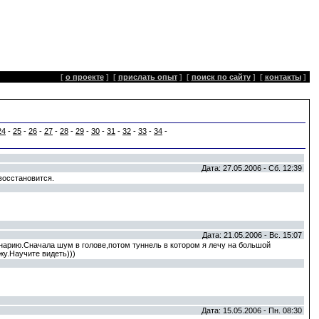
[
о проекте
]
[
прислать опыт
]
[
поиск по сайту
]
[
контакты
]
24
-
25
-
26
-
27
-
28
-
29
-
30
-
31
-
32
-
33
-
34
-
Дата: 27.05.2006 - Сб. 12:39
восстановится.
Дата: 21.05.2006 - Вс. 15:07
енарию.Сначала шум в голове,потом туннель в котором я лечу на большой
жу.Научите видеть)))
Дата: 15.05.2006 - Пн. 08:30