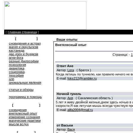
[
главная страница
]
[
литература
]
Ваши опыты
сновидения и астрал
Внетелесный опыт
магия и оккультизм
кастанеда
дао дзен и буддизм
Страница: -
1
агни-йога
разные философии
психология
Ответ Ане
дианетика
Автор:
Lora
( Братск )
соционика
Когда летишь по туннелю, как правило ничего не 
теософия
E-mail:
foks212@rambler.ru
нлп
аномальные явления
статьи и обзоры
Ночной тунель
программы в помощь
Автор:
Аня
( Сахалинская область )
5 лет я живу двойной жизнью,днем здесь ночью в
[
обмен опытом
]
скорости.Я как летучая мышь всегда чувствую пре
cновидения
E-mail:
alifa2004@mail.ru
внетелесный опыт
изменение сознания
магические практики
мысли вслух
от Васьки
Автор:
Вася
[
общение
]