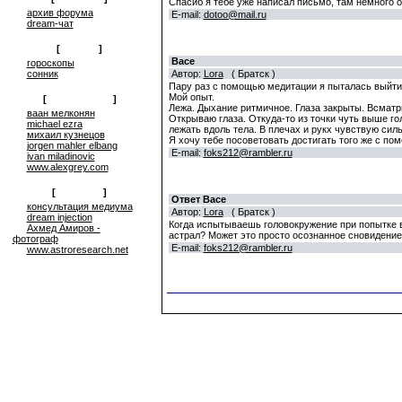
Спасиб я тебе уже написал письмо, там немного 
архив форума
E-mail:
dotoo@mail.ru
dream-чат
[
on-line
]
Васе
гороскопы
сонник
Автор:
Lora
( Братск )
Пару раз с помощью медитации я пыталась выйти 
Мой опыт.
[
сюрреализм
]
Лежа. Дыхание ритмичное. Глаза закрыты. Всматри
ваан мелконян
Открываю глаза. Откуда-то из точки чуть выше го
michael ezra
лежать вдоль тела. В плечах и рукх чувствую сил
михаил кузнецов
Я хочу тебе посоветовать достигать того же с пом
jorgen mahler elbang
E-mail:
foks212@rambler.ru
ivan miladinovic
www.alexgrey.com
[
проекты
]
Ответ Васе
консультация медиума
Автор:
Lora
( Братск )
dream injection
Когда испытываешь головокружение при попытке вы
Ахмед Амиров -
астрал? Может это просто осознанное сновидение
фотограф
E-mail:
foks212@rambler.ru
www.astroresearch.net