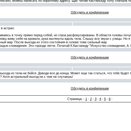
описано, можеш написать по обратному адресу. Щас читаю Кастаньеду хочу сначала чи
Обсудить в конференции
в астрал.
ваюсь в точку прямо перед собой, но глаза расфокусированы. В области головы почув
ловы вижу себя на кровати, руки вытянуты вдоль тела. Слышу все звуки с улицы. Но 
ьный жар. После выхода из этого состояния-в голове тоже сильный жар.
ощью сновидения. Это гораздо легче. Почитай К.Кастанеду "Искусство сновидения, А. 
Обсудить в конференции
хода из тела-не бойся. Доводи все до конца. Может еще так статься, что тебе будет 
? Хотя астральный выход ни с чем не спутаешь!
Обсудить в конференции
Страница: -
1
-
2
-
3
-
4
-
5
-
6
-