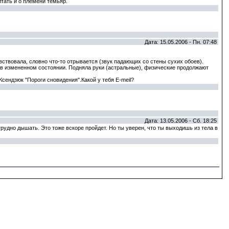
тать и о племени темьяр.
Дата: 15.05.2006 - Пн. 07:48
ствовала, словно что-то отрывается (звук падающих со стены сухих обоев).
я в измененном состоянии. Подняла руки (астральные), физические продолжают
Ксендзюк "Пороги сновидения".Какой у тебя E-meil?
Дата: 13.05.2006 - Сб. 18:25
трудно дышать. Это тоже вскоре пройдет. Но ты уверен, что ты выходишь из тела в