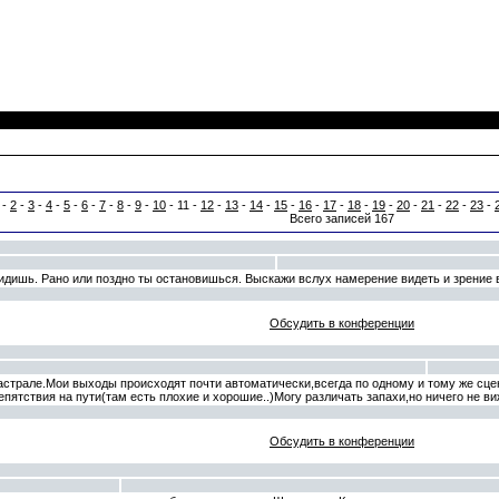
-
2
-
3
-
4
-
5
-
6
-
7
-
8
-
9
-
10
- 11 -
12
-
13
-
14
-
15
-
16
-
17
-
18
-
19
-
20
-
21
-
22
-
23
-
Всего записей 167
видишь. Рано или поздно ты остановишься. Выскажи вслух намерение видеть и зрение 
Обсудить в конференции
 астрале.Мои выходы происходят почти автоматически,всегда по одному и тому же сц
пятствия на пути(там есть плохие и хорошие..)Могу различать запахи,но ничего не ви
Обсудить в конференции