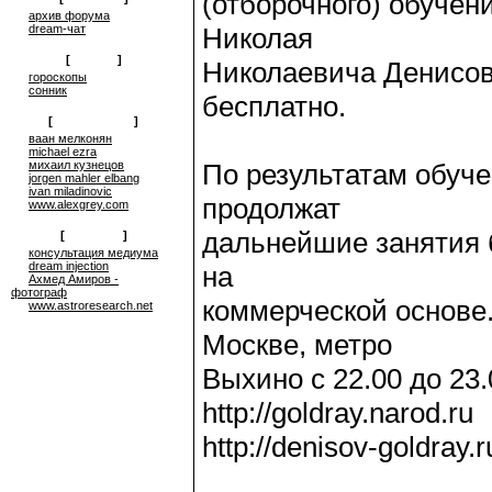
(отборочного) обучен
архив форума
dream-чат
Николая
[
on-line
]
Николаевича Денисов
гороскопы
сонник
бесплатно.
[
сюрреализм
]
ваан мелконян
michael ezra
михаил кузнецов
По результатам обуче
jorgen mahler elbang
ivan miladinovic
продолжат
www.alexgrey.com
дальнейшие занятия 
[
проекты
]
консультация медиума
dream injection
на
Ахмед Амиров -
фотограф
коммерческой основе.
www.astroresearch.net
Москве, метро
Выхино с 22.00 до 23.
http://goldray.narod.ru
http://denisov-goldray.r