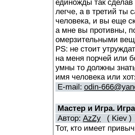
единожды так сделав 
легче, а в третий ты
человека, и вы еще ск
а мне вы противны, п
омерзительными вещ
PS: не стоит утружда
на меня порчей или бо
умны то должны знать
имя человека или хот
E-mail:
odin-666@yan
Мастер и Игра. Игр
Автор:
AzZy
( Kiev )
Тот, кто имеет привыч