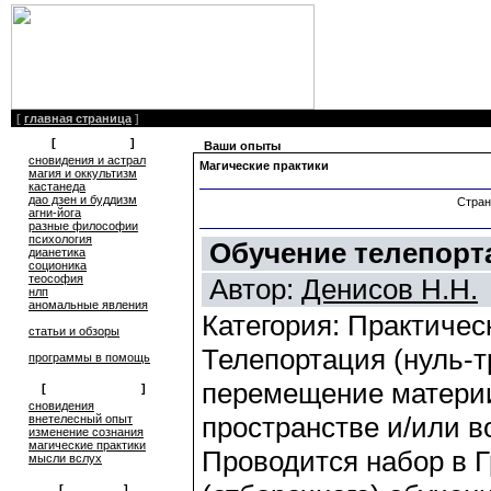
[
главная страница
]
[
литература
]
Ваши опыты
сновидения и астрал
Магические практики
магия и оккультизм
кастанеда
дао дзен и буддизм
Стран
агни-йога
разные философии
психология
Обучение телепорт
дианетика
соционика
теософия
Автор:
Денисов Н.Н.
нлп
аномальные явления
Категория: Практичес
статьи и обзоры
Телепортация (нуль-т
программы в помощь
перемещение матери
[
обмен опытом
]
cновидения
пространстве и/или в
внетелесный опыт
изменение сознания
магические практики
Проводится набор в Г
мысли вслух
[
общение
]