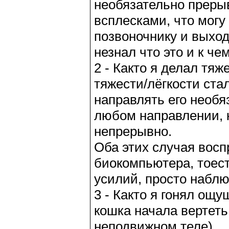
необязательно прерыв
всплесками, что могу
позвоночнику и выходи
незнал что это и к че
2 - Както я делал тя
тяжести/лёгкости ста
направлять его необя
любом направлении, к
непрерывно.
Оба этих случая вос
биокомпьютера, тоест
усилий, просто наблю
3 - Както я гонял ощ
кошка начала вертет
неподвижном теле).