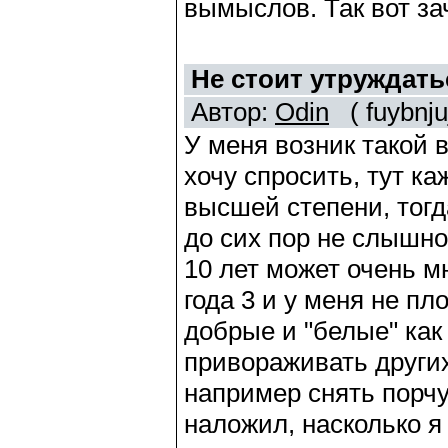
вымыслов. Так вот за
Не стоит утруждать
Автор:
Odin
( fuybnjuj
У меня возник такой в
хочу спросить, тут к
высшей степени, тогда
до сих пор не слышно
10 лет может очень м
года 3 и у меня не пл
добрые и "белые" ка
привораживать других
например снять порчу 
наложил, насколько я