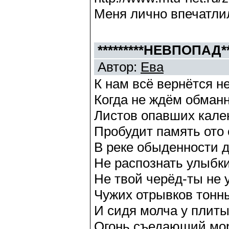
Меня лично впечатлил
*********НЕВПОПАД***
Автор:
Ева
К нам всё вернётся н
Когда не ждём обманн
Листов опавших кале
Пробудит память ото 
В реке обыденности д
Не распознать улыбки 
Не твой черёд-ты не 
Чужих отрывков тонны
И сидя молча у плит
Огонь,съедающий мор