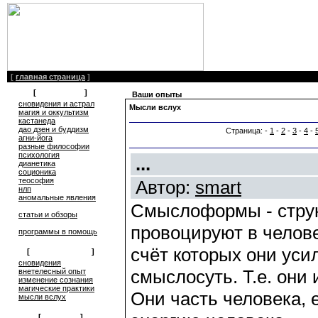
[
главная страница
]
[
литература
]
Ваши опыты
сновидения и астрал
Мысли вслух
магия и оккультизм
кастанеда
дао дзен и буддизм
Страница: -
1
-
2
-
3
-
4
-
агни-йога
разные философии
психология
...
дианетика
соционика
теософия
Автор:
smart
нлп
аномальные явления
Смыслоформы - струк
статьи и обзоры
провоцируют в челов
программы в помощь
счёт которых они уси
[
обмен опытом
]
cновидения
смыслосуть. Т.е. они
внетелесный опыт
изменение сознания
магические практики
Они часть человека, 
мысли вслух
[
общение
]