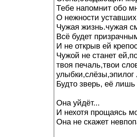
Тебе напомнит обо мн
О нежности уставших г
Чужая жизнь.чужая см
Всё будет призрачны
И не открыв ей крепо
Чужой не станет ей,п
твоя печаль,твои сло
улыбки,слёзы,эпилог
Будто зверь, её лишь
Она уйдёт...
И нехотя прощаясь мо
Она не скажет невпопа