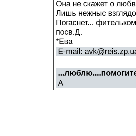
Она не скажет о любви
Лишь нежныс взглядо
Погаснет... фительком
посв.Д.
*Ева
E-mail:
avk@reis.zp.u
...люблю....помогите.
А