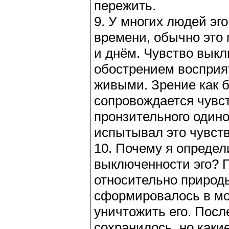
пережить.
9. У многих людей эг
времени, обычно это 
и днём. Чувство выкл
обострением восприят
живыми. Зрение как б
сопровождается чувс
пронзительного одиноч
испытывал это чувств
10. Почему я определ
выключенности эго? П
относительно природы
сформировалось в мо
уничтожить его. Пос
сохранилось, но каки