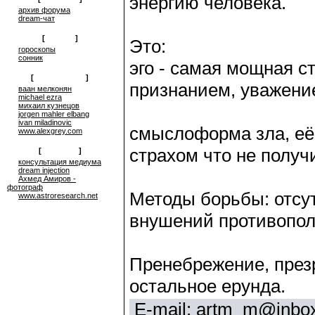
энергию человека.
архив форума
dream-чат
[
on-line
]
Это:
гороскопы
сонник
эго - самая мощная с
[
сюрреализм
]
признанием, уважени
ваан мелконян
michael ezra
михаил кузнецов
jorgen mahler elbang
ivan miladinovic
смыслоформа зла, её
www.alexgrey.com
страхом что не получ
[
проекты
]
консультация медиума
dream injection
Ахмед Амиров -
фотограф
Методы борьбы: отсу
www.astroresearch.net
внушений противопол
Пренебрежение, презр
остальное ерунда.
E-mail:
artm_m@inbox