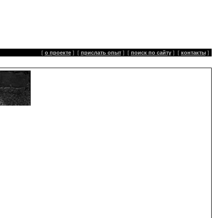
[
о проекте
]
[
прислать опыт
]
[
поиск по сайту
]
[
контакты
]