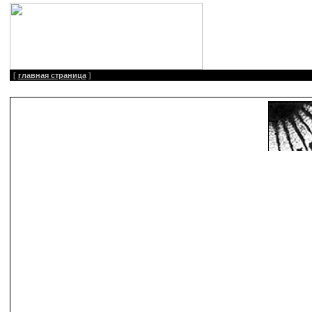
[
главная страница
]