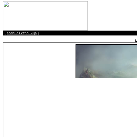
[
главная страница
]
М