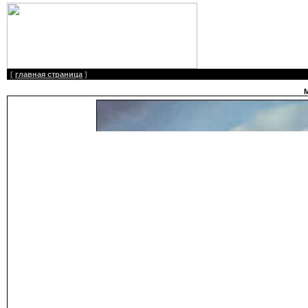
[
главная страница
]
М