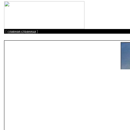
[
главная страница
]