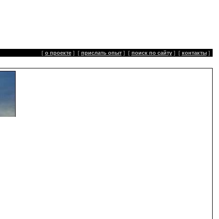
[
о проекте
]
[
прислать опыт
]
[
поиск по сайту
]
[
контакты
]