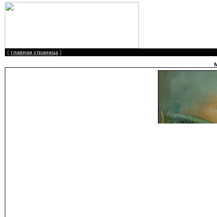
[
главная страница
]
М