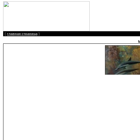
[
главная страница
]
М