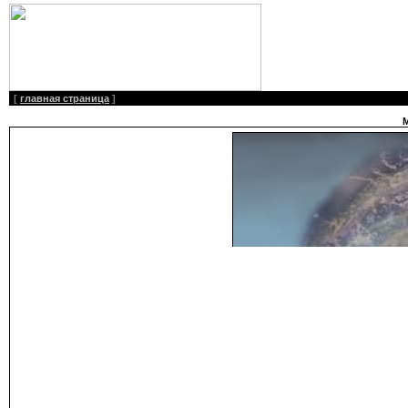
[
главная страница
]
М