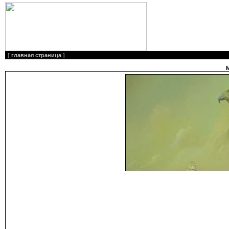
[
главная страница
]
М