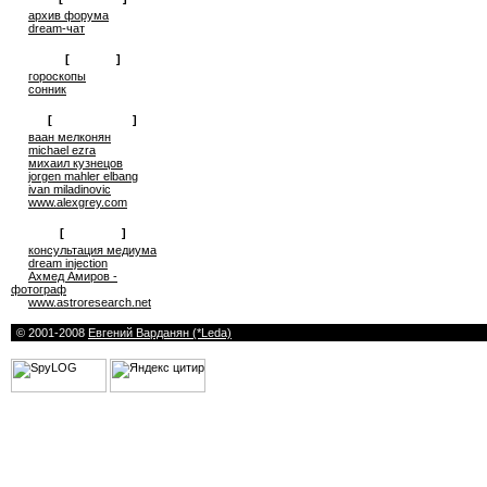
архив форума
dream-чат
[
on-line
]
гороскопы
сонник
[
сюрреализм
]
ваан мелконян
michael ezra
михаил кузнецов
jorgen mahler elbang
ivan miladinovic
www.alexgrey.com
[
проекты
]
консультация медиума
dream injection
Ахмед Амиров -
фотограф
www.astroresearch.net
© 2001-2008
Евгений Варданян (*Leda)