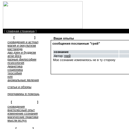
[
главная страница
]
[
литература
]
Ваши опыты
сновидения и астрал
сообщения посланные "грей"
магия и оккультизм
кастанеда
сознание
дао дзен и буддизм
Автор:
грей
агни-йога
разные философии
Мое сознание изменилось не в ту сторону
психология
дианетика
соционика
теософия
нлп
аномальные явления
статьи и обзоры
программы в помощь
[
обмен опытом
]
cновидения
внетелесный опыт
изменение сознания
магические практики
мысли вслух
[
общение
]