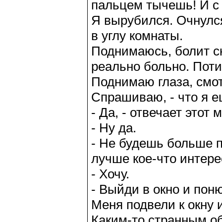
пальцем тычешь! И с 
Я вырубился. Очнулся
в углу комнаты.
Поднимаюсь, болит ск
реально больно. Пот
Поднимаю глаза, смот
Спрашиваю, - что я 
- Да, - отвечает этот 
- Ну да.
- Не будешь больше п
лучше кое-что интере
- Хочу.
- Выйди в окно и поню
Меня подвели к окну 
Каким-то странным об