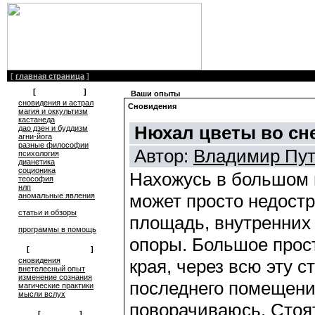
[
главная страница
]
[
литература
]
Ваши опыты
сновидения и астрал
Сновидения
магия и оккультизм
кастанеда
Нюхал цветы во сн
дао дзен и буддизм
агни-йога
разные философии
Автор:
Владимир Пут
психология
дианетика
соционика
Нахожусь в большом п
теософия
нлп
может просто недост
аномальные явления
статьи и обзоры
площадь, внутренних 
программы в помощь
опоры. Большое прост
[
обмен опытом
]
края, через всю эту с
cновидения
внетелесный опыт
изменение сознания
последнего помещени
магические практики
мысли вслух
поворачиваюсь. Стоят
[
общение
]