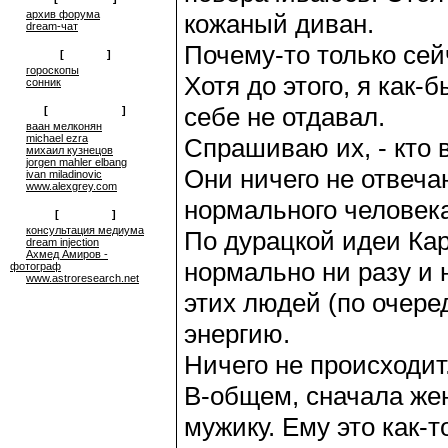
архив форума
кожаный диван.
dream-чат
Почему-то только сейч
[
on-line
]
гороскопы
Хотя до этого, я как-
сонник
себе не отдавал.
[
сюрреализм
]
ваан мелконян
michael ezra
Спрашиваю их, - кто 
михаил кузнецов
jorgen mahler elbang
Они ничего не отвечаю
ivan miladinovic
www.alexgrey.com
нормального человека
[
проекты
]
консультация медиума
По дурацкой идеи Карл
dream injection
Ахмед Амиров -
нормально ни разу и
фотограф
www.astroresearch.net
этих людей (по очеред
энергию.
Ничего не происходит
В-общем, сначала же
мужику. Ему это как-т