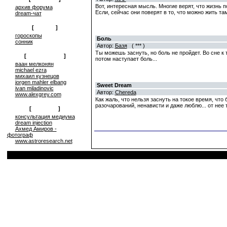
Вот, интересная мысль. Многие верят, что жизнь по
архив форума
Если, сейчас они поверят в то, что можно жить та
dream-чат
[
on-line
]
гороскопы
Боль
сонник
Автор:
Базя
( *** )
Ты можешь заснуть, но боль не пройдет. Во сне к
[
сюрреализм
]
потом наступает боль...
ваан мелконян
michael ezra
михаил кузнецов
jorgen mahler elbang
Sweet Dream
ivan miladinovic
Автор:
Chereda
www.alexgrey.com
Как жаль, что нельзя заснуть на токое время, что 
разочарований, ненависти и даже люблю... от нее 
[
проекты
]
консультация медиума
dream injection
Ахмед Амиров -
фотограф
www.astroresearch.net