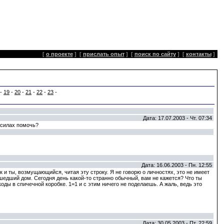
[
о проекте
]
[
прислать опыт
]
[
поиск по сайту
]
[
контакты
]
-
19
-
20
-
21
-
22
-
23
-
Дата: 17.07.2003 - Чт. 07:34
 силах помочь?
Дата: 16.06.2003 - Пн. 12:55
ак и ты, возмущающийся, читая эту строку. Я не говорю о личностях, это не имеет
асшедший дом. Сегодня день какой-то странно обычный, вам не кажется? Что ты
коды в спичечной коробке. 1=1 и с этим ничего не поделаешь. А жаль, ведь это
Дата: 30.05.2003 - Пт. 22:59