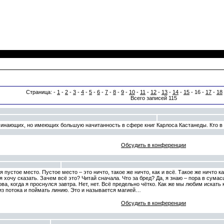
Страница: -
1
-
2
-
3
-
4
-
5
-
6
-
7
-
8
-
9
-
10
-
11
-
12
-
13
-
14
-
15
- 16 -
17
-
18
Всего записей 115
чинающих, но имеющих большую начитанность в сфере книг Карлоса Кастанеды. Кто в
Обсудить в конференции
 пустое место. Пустое место – это ничто, такое же ничто, как и всё. Такое же ничто к
я хочу сказать. Зачем всё это? Читай сначала. Что за бред? Да, я знаю – пора в сум
ва, когда я проснулся завтра. Нет, нет. Всё предельно чётко. Как же мы любим искать 
из потока и поймать линию. Это и называется магией…
Обсудить в конференции