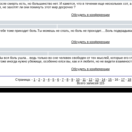
сле смерть есть, но большинство нет. И кажется, что в течении еще нескольких сот, а 
м, не захотят ли они покинуть этот мир досрочно ?
Обсудить в конференции
 тебе тоже приходит боль.Ты можешь не спать, но боль не проходит.....Боль подкрадыв
Обсудить в конференции
бы вся боль ушла... ведь только во сне человек свободен от тех мыслей, которые его гло
тоже иногда нужно убежище, особенно елси вы, как и я любите, но не видети взаимности
Обсудить в конференции
Страница: -
1
-
2
-
3
-
4
-
5
-
6
-
7
-
8
-
9
-
10
-
11
-
12
-
13
-
14
-
15
- 16 -
17
-
18
Всего записей 115