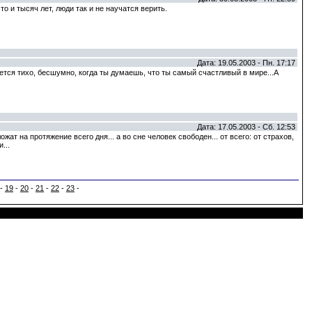
то и тысяч лет, люди так и не научатся верить.
Дата: 19.05.2003 - Пн. 17:17
ается тихо, бесшумно, когда ты думаешь, что ты самый счастливый в мире...А
Дата: 17.05.2003 - Сб. 12:53
жат на протяжение всего дня... а во сне человек свободен... от всего: от страхов,
...
-
19
-
20
-
21
-
22
-
23
-