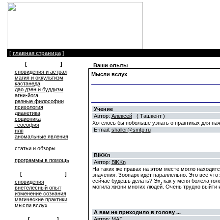
[
главная страница
]
[
литература
]
Ваши опыты
сновидения и астрал
Мысли вслух
магия и оккультизм
кастанеда
дао дзен и буддизм
агни-йога
разные философии
психология
Учение
дианетика
Автор:
Алексей
( Ташкент )
соционика
Хотелось бы побольше узнать о практиках для на
теософия
E-mail:
shaller@smtp.ru
нлп
аномальные явления
статьи и обзоры
BlKKn
программы в помощь
Автор:
BlKKn
На таких же правах на этом месте могло находится
[
обмен опытом
]
значения. Зоопарк идёт параллельно. Это всё что 
сейчас будешь делать? Эх, как у меня болела голо
cновидения
могила жизни многих людей. Очень трудно выйти 
внетелесный опыт
изменение сознания
магические практики
мысли вслух
А вам не приходило в голову ...
[
общение
]
Автор:
МАГ