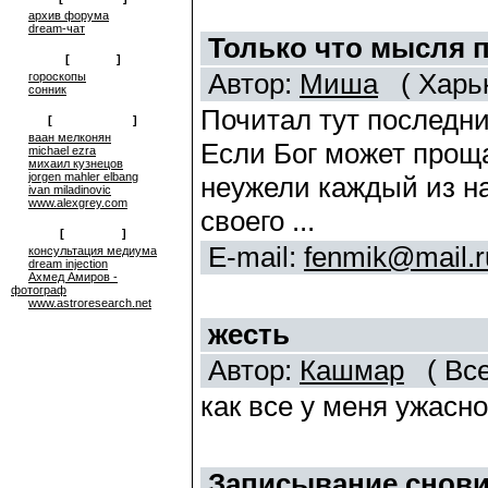
архив форума
dream-чат
Только что мысля 
[
on-line
]
Автор:
Миша
( Харьк
гороскопы
сонник
Почитал тут последние
[
сюрреализм
]
ваан мелконян
Если Бог может проща
michael ezra
михаил кузнецов
jorgen mahler elbang
неужели каждый из на
ivan miladinovic
www.alexgrey.com
своего ...
[
проекты
]
E-mail:
fenmik@mail.r
консультация медиума
dream injection
Ахмед Амиров -
фотограф
www.astroresearch.net
жесть
Автор:
Кашмар
( Все
как все у меня ужасн
Записывание снов