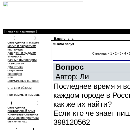
[
главная страница
]
[
литература
]
Ваши опыты
сновидения и астрал
Мысли вслух
магия и оккультизм
кастанеда
дао дзен и буддизм
Страница: -
1
-
2
-
3
-
4
- 
агни-йога
разные философии
психология
Вопрос
дианетика
соционика
теософия
Автор:
Ли
нлп
аномальные явления
Последнее время я вс
статьи и обзоры
каждом городе в Росс
программы в помощь
как же их найти?
[
обмен опытом
]
cновидения
Если кто че знает пи
внетелесный опыт
изменение сознания
магические практики
398120562
мысли вслух
[
общение
]