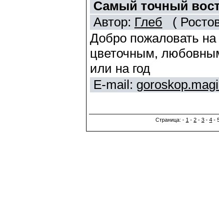
Самый точный вос
Автор:
Глеб
( Ростов
Добро пожаловать на
цветочным, любовным
или на год
E-mail:
goroskop.magi
Страница: -
1
-
2
-
3
-
4
- 