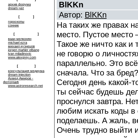
BlKKn
архив форума
dream-чат
Автор:
BlKKn
[
on-line
]
гороскопы
На таких же правах н
сонник
место. Пустое место –
[
сюрреализм
]
ваан мелконян
Такое же ничто как и
michael ezra
михаил кузнецов
jorgen mahler elbang
не говорю о личностях
ivan miladinovic
www.alexgrey.com
параллельно. Это всё 
[
проекты
]
сначала. Что за бред
консультация медиума
dream injection
Ахмед Амиров -
Сегодня день какой-т
фотограф
www.astroresearch.net
ты сейчас будешь дела
проснулся завтра. Нет
любим искать коды в 
поделаешь. А жаль, в
Очень трудно выйти и