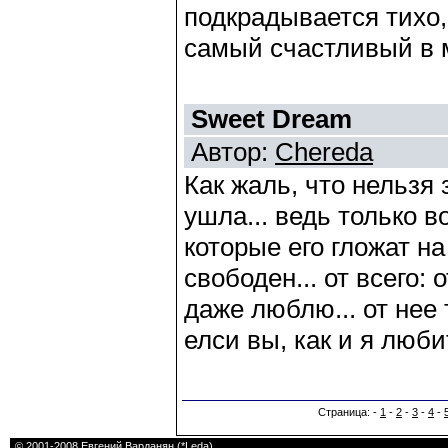
подкрадывается тихо,
самый счастливый в м
Sweet Dream
Автор:
Chereda
Как жаль, что нельзя 
ушла... ведь только в
которые его гложат на
свободен... от всего:
даже люблю... от нее
елси вы, как и я люби
Страница: -
1
-
2
-
3
-
4
-
© 2001-2008
Евгений Варданян (*Leda)