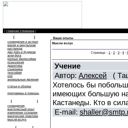
[
главная страница
]
[
литература
]
Ваши опыты
сновидения и астрал
Мысли вслух
магия и оккультизм
кастанеда
дао дзен и буддизм
Страница: -
1
-
2
-
3
-
4
-
агни-йога
разные философии
психология
Учение
дианетика
соционика
теософия
Автор:
Алексей
( Таш
нлп
аномальные явления
Хотелось бы побольше
статьи и обзоры
имеющих большую нач
программы в помощь
Кастанеды. Кто в сил
[
обмен опытом
]
cновидения
внетелесный опыт
E-mail:
shaller@smtp.
изменение сознания
магические практики
мысли вслух
[
общение
]