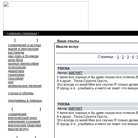
[
главная страница
]
[
литература
]
Ваши опыты
сновидения и астрал
Мысли вслух
магия и оккультизм
кастанеда
дао дзен и буддизм
Страница: -
1
-
2
-
3
-
4
-
агни-йога
разные философии
психология
ТОСКА
дианетика
Автор:
МАГНИТ
соционика
У меня все хорошо,я бы даже сказал все отлично.В
теософия
А в душе...Тоска.Скукота.Грусть.
нлп
Это всегда со мной.Мне все скучно.Я только делаю
аномальные явления
Я грущу и я...улыбаюсь.и никто не знает что внеш
статьи и обзоры
программы в помощь
ТОСКА
Автор:
МАГНИТ
[
обмен опытом
]
У меня все хорошо,я бы даже сказал все отлично.В
cновидения
А в душе...Тоска.Скукота.Грусть.
внетелесный опыт
Это всегда со мной.Мне все скучно.Я только делаю
изменение сознания
Я грущу и я...улыбаюсь.и никто не знает что внеш
магические практики
мысли вслух
[
общение
]