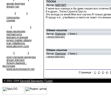
ТОСКА
архив форума
Автор:
МАГНИТ
dream-чат
У меня все хорошо,я бы даже сказал все отлично.В
А в душе...Тоска.Скукота.Грусть.
[
on-line
]
Это всегда со мной.Мне все скучно.Я только делаю
гороскопы
Я грущу и я...улыбаюсь.и никто не знает что внеш
сонник
[
сюрреализм
]
Обмен опытом
ваан мелконян
Автор:
Darkone
( Киев )
michael ezra
михаил кузнецов
+380663884481
jorgen mahler elbang
ivan miladinovic
www.alexgrey.com
Обмен опытом
[
проекты
]
Автор:
Darkone
( Киев )
консультация медиума
+380663884481
dream injection
Ахмед Амиров -
фотограф
www.astroresearch.net
Страница: -
1
-
2
-
3
-
4
-
© 2001-2008
Евгений Варданян (*Leda)