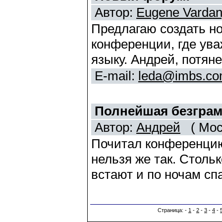
Автор:
Eugene Varda
Предлагаю создать н
конференции, где ува
языку. Андрей, потяне
E-mail:
leda@imbs.c
Полнейшая безграмо
Автор:
Андрей
( Мос
Почитал конференцию.
нельзя же так. Столь
встают и по ночам спа
Страница: -
1
-
2
-
3
-
4
-