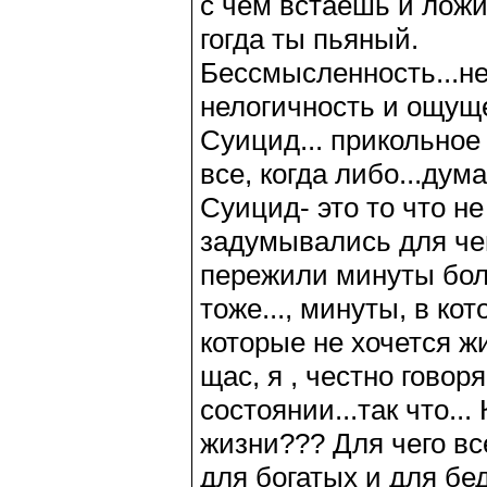
с чем встаешь и ложиш
гогда ты пьяный.
Бессмысленность...не
нелогичность и ощуще
Суицид... прикольное 
все, когда либо...дум
Суицид- это то что не
задумывались для че
пережили минуты бол
тоже..., минуты, в ко
которые не хочется жи
щас, я , честно гово
состоянии...так что..
жизни??? Для чего вс
для богатых и для бе