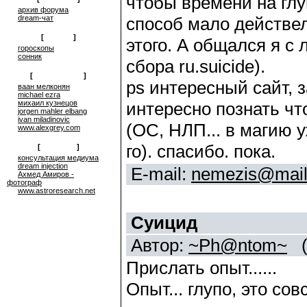
чтобы времени на глу
архив форума
dream-чат
способ мало действел
[
on-line
]
этого. А общался я с
гороскопы
сонник
сбора ru.suicide).
[
сюрреализм
]
ps интересный сайт, 
ваан мелконян
michael ezra
михаил кузнецов
интересно познать чт
jorgen mahler elbang
ivan miladinovic
(ОС, НЛП... в магию у
www.alexgrey.com
го). спасибо. пока.
[
проекты
]
консультация медиума
dream injection
E-mail:
nemezis@mail
Ахмед Амиров -
фотограф
www.astroresearch.net
Суицид
Автор:
~Ph@ntom~
(
Прислать опыт......
Опыт... глупо, это сов