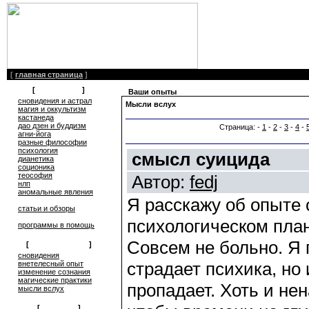
[
главная страница
]
[
литература
]
Ваши опыты
сновидения и астрал
Мысли вслух
магия и оккультизм
кастанеда
дао дзен и буддизм
Страница: -
1
-
2
-
3
-
4
-
агни-йога
разные философии
психология
смысл суицида
дианетика
соционика
теософия
Автор:
fedj
нлп
аномальные явления
Я расскажу об опыте 
статьи и обзоры
психологическом плане
программы в помощь
Совсем не больно. Я 
[
обмен опытом
]
cновидения
страдает психика, но
внетелесный опыт
изменение сознания
магические практики
пропадает. Хоть и не
мысли вслух
[
общение
]