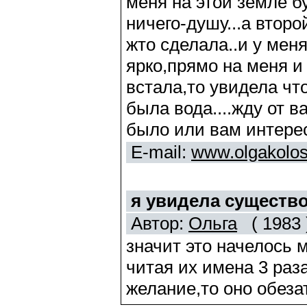
меня на этой земле б
ничего-душу...а второ
жто сделала..и у меня
ярко,прямо на меня и
встала,то увидела чт
была вода....жду от в
было или вам интерес
E-mail:
www.olgakolo
я увидела существо
Автор:
Ольга
( 1983 
значит это начелось м
читая их имена 3 раз
желание,то оно обезат