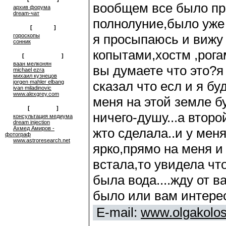
вообщем все было при
архив форума
dream-чат
полнолуние,было уже 
[
on-line
]
я просыпаюсь и вижу 
гороскопы
сонник
копытами,хостм ,рогам
[
сюрреализм
]
ваан мелконян
вы думаете что это?я
michael ezra
михаил кузнецов
jorgen mahler elbang
сказал что есл и я б
ivan miladinovic
www.alexgrey.com
меня на этой земле б
[
проекты
]
ничего-душу...а второ
консультация медиума
dream injection
Ахмед Амиров -
жто сделала..и у меня
фотограф
www.astroresearch.net
ярко,прямо на меня и
встала,то увидела чт
была вода....жду от в
было или вам интерес
E-mail:
www.olgakolo