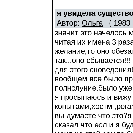
я увидела существо
Автор:
Ольга
( 1983 
значит это начелось м
читая их имена 3 раз
желание,то оно обеза
так...оно сбывается!!
для этого сноведения!
вообщем все было при
полнолуние,было уже 
я просыпаюсь и вижу 
копытами,хостм ,рогам
вы думаете что это?я
сказал что есл и я б