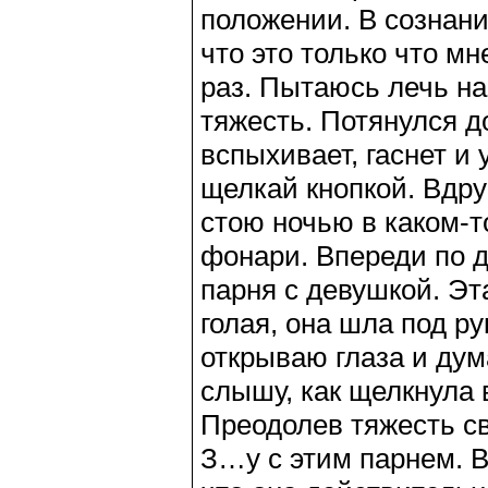
положении. В сознани
что это только что мн
раз. Пытаюсь лечь на
тяжесть. Потянулся д
вспыхивает, гаснет и
щелкай кнопкой. Вдру
стою ночью в каком-т
фонари. Впереди по д
парня с девушкой. Э
голая, она шла под ру
открываю глаза и дум
слышу, как щелкнула в
Преодолев тяжесть св
З…у с этим парнем. В