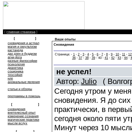
[
главная страница
]
[
литература
]
Ваши опыты
сновидения и астрал
Сновидения
магия и оккультизм
кастанеда
дао дзен и буддизм
Страница: -
1
-
2
-
3
-
4
-
5
-
6
-
7
-
8
-
9
-
10
-
11
-
12
агни-йога
36
-
37
-
38
-
39
- 40 -
41
-
42
-
43
-
44
-
разные философии
психология
дианетика
не успел!
соционика
теософия
нлп
Автор:
Julio
( Волгогр
аномальные явления
Сегодня утром у мен
статьи и обзоры
программы в помощь
сновидения. Я до сих
[
обмен опытом
]
практически, в первы
cновидения
внетелесный опыт
сегодня около пяти ут
изменение сознания
магические практики
мысли вслух
Минут через 10 мысли
[
общение
]