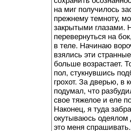
сохранить осознаннос
на миг получилось за
прежнему темноту, мо
закрытыми глазами. Н
перевернуться на бок
в теле. Начинаю воро
взялись эти странны
больше возрастает. Т
пол, стукнувшись по
грохот. За дверью, в 
подумал, что разбуд
свое тяжелое и еле п
Наконец, я туда забр
окутываюсь одеялом д
это меня спрашивать