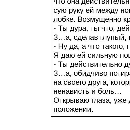
что она действительно
сую руку ей между н
лобке. Возмущенно к
- Ты дура, ты что, де
З…а, сделав глупый, 
- Ну да, а что такого,
Я даю ей сильную пощ
- Ты действительно д
З…а, обидчиво потира
на своего друга, кот
ненависть и боль…
Открываю глаза, уже
положении.