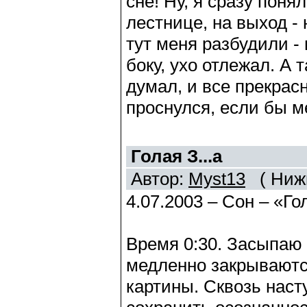
сне! Ну, я сразу понял
лестнице, на выход - 
тут меня разбудили - 
боку, ухо отлежал. А 
думал, и все прекрас
проснулся, если бы м
Голая З...а
Автор:
Myst13
( Нижн
4.07.2003 – Сон – «Г
Время 0:30. Засыпаю 
медленно закрываются
картины. Сквозь нас