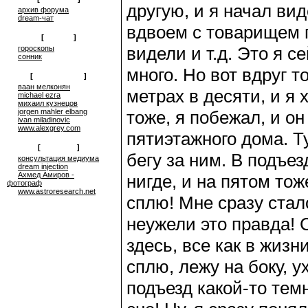
другую, и я начал ви
архив форума
dream-чат
вдвоем с товарищем п
[
on-line
]
видели и т.д. Это я 
гороскопы
сонник
много. Но вот вдруг 
[
сюрреализм
]
ваан мелконян
метрах в десяти, и я 
michael ezra
михаил кузнецов
jorgen mahler elbang
тоже, я побежал, и он
ivan miladinovic
www.alexgrey.com
пятиэтажного дома. Ту
[
проекты
]
бегу за ним. В подъез
консультация медиума
dream injection
Ахмед Амиров -
нигде, и на пятом тож
фотограф
www.astroresearch.net
сплю! Мне сразу стал
неужели это правда! С
здесь, все как в жизн
сплю, лежу на боку, у
подъезд какой-то темн