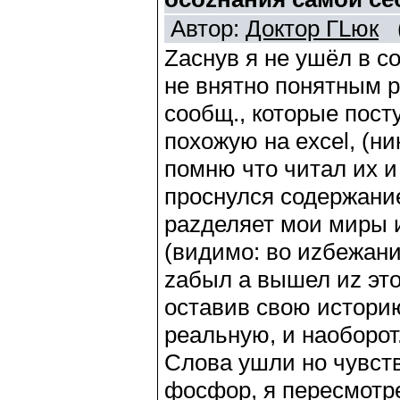
Автор:
Доктор ГLюк
(
Zаснув я не ушёл в со
не внятно понятным р
сообщ., которые пост
похожую на excel, (н
помню что читал их и
проснулся содержание
раzделяет мои миры и
(видимо: во иzбежани
zабыл а вышел иz это
оставив свою истори
реальную, и наоборот
Слова ушли но чувст
фосфор, я пересмотре