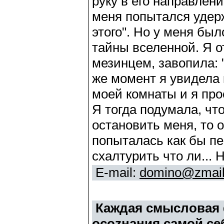
руку в его направлен
меня попытался удерж
этого". Но у меня был
тайны вселенной. Я от
мезинцем, завопила: "
же момент я увидела 
моей комнаты и я прос
Я тогда подумала, чт
остановить меня, то о
попыталась как бы пе
схалтурить что ли... 
E-mail:
domino@zmail
Каждая смысловая 
осоzнания самой себ