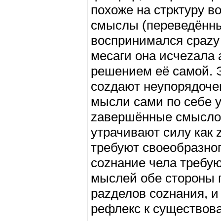
похоже на стрктуру в
смыслы (переведённые
воспринимался сраzу
месаги она исчеzала
решением её самой. 
соzдают неупорядоче
мысли сами по себе у
zавершённые смыслов
утрачивают силу как 
требуют своеобразно
соzнание чела требую
мыслей обе стороны 
раzделов соzнания, и
рефлекс к существова