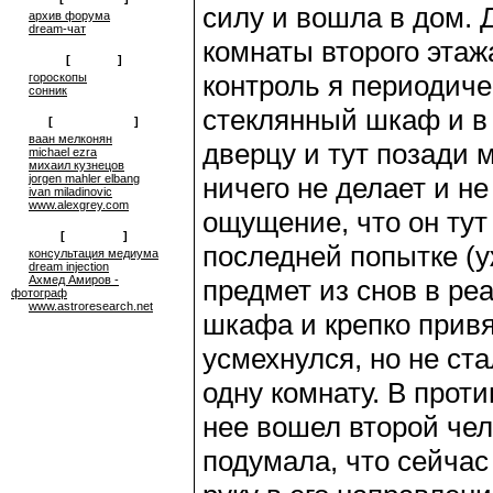
силу и вошла в дом. 
архив форума
dream-чат
комнаты второго этаж
[
on-line
]
контроль я периодиче
гороскопы
сонник
стеклянный шкаф и в
[
сюрреализм
]
ваан мелконян
дверцу и тут позади 
michael ezra
михаил кузнецов
jorgen mahler elbang
ничего не делает и н
ivan miladinovic
www.alexgrey.com
ощущение, что он тут
[
проекты
]
последней попытке (у
консультация медиума
dream injection
Ахмед Амиров -
предмет из снов в ре
фотограф
www.astroresearch.net
шкафа и крепко привя
усмехнулся, но не ст
одну комнату. В прот
нее вошел второй чел
подумала, что сейчас