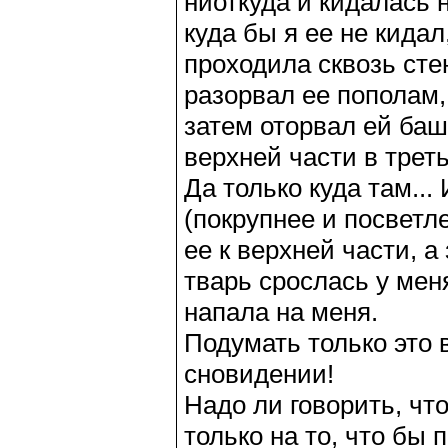
ниоткуда и кидалась н
куда бы я ее не кида
проходила сквозь сте
разорвал ее пополам,
затем оторвал ей башк
верхней части в треть
Да только куда там..
(покрупнее и посветл
ее к верхней части, 
тварь срослась у меня
напала на меня.
Подумать только это 
сновидении!
Надо ли говорить, чт
только на то, что бы 