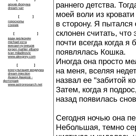
раннего детства. Тог
архив форума
dream-чат
моей воли из кровати 
[
on-line
]
в сторону. Я пытался 
гороскопы
сонник
склонен считать, что
[
сюрреализм
]
ваан мелконян
почти всегда когда я 
michael ezra
михаил кузнецов
jorgen mahler elbang
появлялась Кошка.
ivan miladinovic
www.alexgrey.com
Иногда она просто ме
[
проекты
]
на меня, вселяя неде
консультация медиума
dream injection
Ахмед Амиров -
назвал ее "забитой к
фотограф
www.astroresearch.net
Затем, когда я подрос
назад появилась снов
Сегодня ночью она пе
Небольшая, темно сер