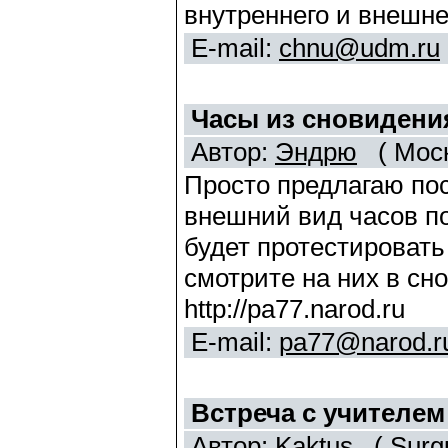
внутреннего и внешне
E-mail:
chnu@udm.ru
Часы из сновидени
Автор:
Эндрю
( Моск
Просто предлагаю пос
внешний вид часов по
будет протестировать
смотрите на них в сн
http://pa77.narod.ru
E-mail:
pa77@narod.r
Встреча с учителе
Автор:
Kaktus
( Surgu