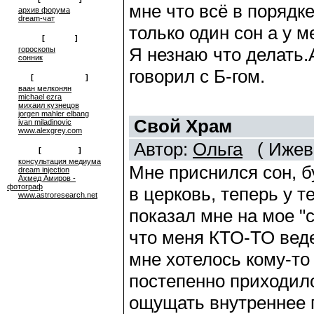
мне что всё в порядке
архив форума
dream-чат
только один сон а у м
[
on-line
]
Я незнаю что делать.А
гороскопы
сонник
говорил с Б-гом.
[
сюрреализм
]
ваан мелконян
michael ezra
михаил кузнецов
jorgen mahler elbang
Свой Храм
ivan miladinovic
www.alexgrey.com
Автор:
Ольга
( Ижевс
[
проекты
]
консультация медиума
Мне приснился сон, б
dream injection
Ахмед Амиров -
фотограф
в церковь, теперь у те
www.astroresearch.net
показал мне на мое "
что меня КТО-ТО вед
мне хотелось кому-то
постепенно приходило
ощущать внутреннее п