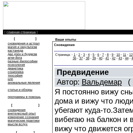
[
главная страница
]
[
литература
]
Ваши опыты
сновидения и астрал
Сновидения
магия и оккультизм
кастанеда
дао дзен и буддизм
Страница: -
1
-
2
-
3
-
4
-
5
-
6
-
7
-
8
-
9
-
10
-
11
-
12
агни-йога
36
-
37
-
38
-
39
-
40
-
41
-
42
-
43
-
44
-
разные философии
психология
дианетика
Предвидение
соционика
теософия
нлп
Автор:
Вальдемар
( 
аномальные явления
Я постоянно вижу сны
статьи и обзоры
программы в помощь
дома и вижу что люди
[
обмен опытом
]
убегают куда-то.Зате
cновидения
внетелесный опыт
вибегаю на балкон и в
изменение сознания
магические практики
мысли вслух
вижу что движется ог
[
общение
]