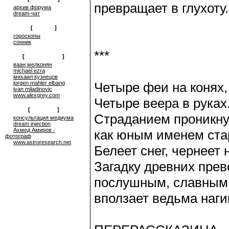
превращает в глухоту.
архив форума
dream-чат
[
on-line
]
гороскопы
сонник
***
[
сюрреализм
]
ваан мелконян
michael ezra
михаил кузнецов
jorgen mahler elbang
Четыре феи на конях,
ivan miladinovic
www.alexgrey.com
Четыре веера в руках
[
проекты
]
Страданием проникнут
консультация медиума
dream injection
Ахмед Амиров -
как юным именем ста
фотограф
www.astroresearch.net
Белеет снег, чернеет 
Загадку древних прев
послушным, славны
вползает ведьма наг