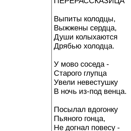
ПЕРЕРАССКАЗИЦА
Выпиты колодцы,
Выжжены сердца,
Души колыхаются
Дрябью холодца.
У мово соседа -
Старого глупца
Увели невестушку
В ночь из-под венца.
Посылал вдогонку
Пьяного гонца,
Не догнал повесу -