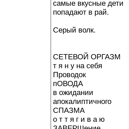
самые вкусные дети
попадают в рай.
Серый волк.
СЕТЕВОЙ ОРГАЗМ
т я н у на себя
Проводок
пОВОДА
в ожидании
апокалиптичного
СПАЗМА
о т т я г и в а ю
ЗАВЕРШение