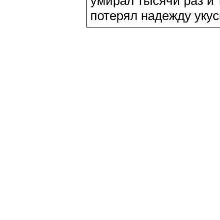
умирал тысячи раз и 
потерял надежду укус