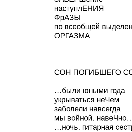
наступлЕНИЯ
ФрАЗЫ
по всеобщей выделе
ОРГАЗМА
СОН ПОГИБШЕГО СО
…были юными года
укрываться неЧем
заболели навсегда
мы войной. навеЧно
…ночь. гитарная сест