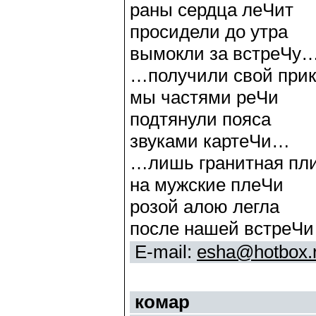
раны сердца леЧит
просидели до утра
вымокли за встреЧу
…получили свой прик
мы частями реЧи
подтянули пояса
звуками картеЧи…
…лишь гранитная пл
на мужские плеЧи
розой алою легла
после нашей встреЧ
E-mail:
esha@hotbox.
комар