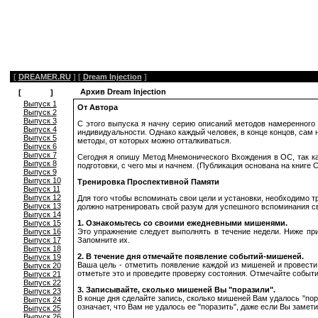
[
DREAMER.RU
]
[
Dream Injection
]
Архив Dream Injection
[
Архив
]
Выпуск 1
От Автора
Выпуск 2
Выпуск 3
С этого выпуска я начну серию описаний методов намеренного 
Выпуск 4
индивидуальности. Однако каждый человек, в конце концов, сам 
Выпуск 5
методы, от которых можно отталкиваться.
Выпуск 6
Выпуск 7
Сегодня я опишу Метод Мнемонического Вхождения в ОС, так как
Выпуск 8
подготовки, с чего мы и начнем. (Публикация основана на книге 
Выпуск 9
Выпуск 10
Тренировка Проспективной Памяти
Выпуск 11
Выпуск 12
Для того чтобы вспоминать свои цели и установки, необходимо т
Выпуск 13
должно натренировать свой разум для успешного вспоминания св
Выпуск 14
Выпуск 15
1. Ознакомьтесь со своими ежедневными мишенями.
Выпуск 16
Это упражнение следует выполнять в течение недели. Ниже при
Выпуск 17
Запомните их.
Выпуск 18
2. В течение дня отмечайте появление событий-мишеней.
Выпуск 19
Ваша цель - отметить появление каждой из мишеней и провести 
Выпуск 20
отметьте это и проведите проверку состояния. Отмечайте событие
Выпуск 21
Выпуск 22
3. Записывайте, сколько мишеней Вы "поразили".
Выпуск 23
В конце дня сделайте запись, сколько мишеней Вам удалось "пор
Выпуск 24
означает, что Вам не удалось ее "поразить", даже если Вы замет
Выпуск 25
Выпуск 26