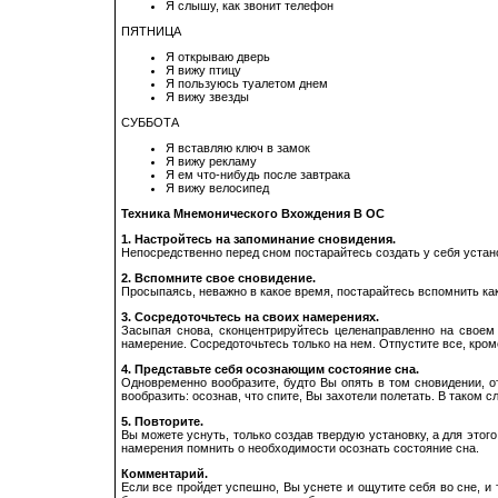
Я слышу, как звонит телефон
ПЯТНИЦА
Я открываю дверь
Я вижу птицу
Я пользуюсь туалетом днем
Я вижу звезды
СУББОТА
Я вставляю ключ в замок
Я вижу рекламу
Я ем что-нибудь после завтрака
Я вижу велосипед
Техника Мнемонического Вхождения В ОС
1. Настройтесь на запоминание сновидения.
Непосредственно перед сном постарайтесь создать у себя устано
2. Вспомните свое сновидение.
Просыпаясь, неважно в какое время, постарайтесь вспомнить как
3. Сосредоточьтесь на своих намерениях.
Засыпая снова, сконцентрируйтесь целенаправленно на своем н
намерение. Сосредоточьтесь только на нем. Отпустите все, кром
4. Представьте себя осознающим состояние сна.
Одновременно вообразите, будто Вы опять в том сновидении, от
вообразить: осознав, что спите, Вы захотели полетать. В таком с
5. Повторите.
Вы можете уснуть, только создав твердую установку, а для этог
намерения помнить о необходимости осознать состояние сна.
Комментарий.
Если все пройдет успешно, Вы уснете и ощутите себя во сне, и 