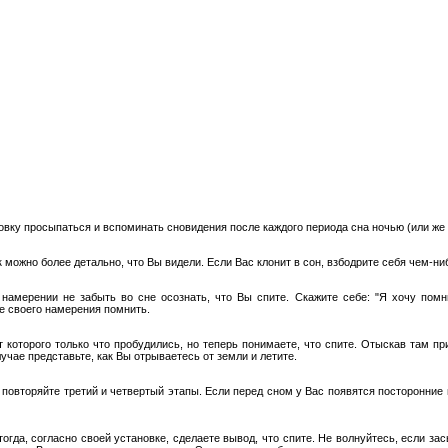
вку просыпаться и вспоминать сновидения после каждого периода сна ночью (или же по
 можно более детально, что Вы видели. Если Вас клонит в сон, взбодрите себя чем-ни
амерении не забыть во сне осознать, что Вы спите. Скажите себе: "Я хочу помнит
е своего намерения помнить.
 которого только что пробудились, но теперь понимаете, что спите. Отыскав там при
лучае представьте, как Вы отрываетесь от земли и летите.
о повторяйте третий и четвертый этапы. Если перед сном у Вас появятся посторонние 
тогда, согласно своей установке, сделаете вывод, что спите. Не волнуйтесь, если з