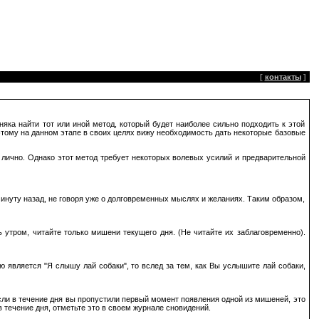
[
контакты
]
яка найти тот или иной метод, который будет наиболее сильно подходить к этой
оэтому на данном этапе в своих целях вижу необходимость дать некоторые базовые
я лично. Однако этот метод требует некоторых волевых усилий и предварительной
минуту назад, не говоря уже о долговременных мыслях и желаниях. Таким образом,
утром, читайте только мишени текущего дня. (Не читайте их заблаговременно).
 является "Я слышу лай собаки", то вслед за тем, как Вы услышите лай собаки,
Если в течение дня вы пропустили первый момент появления одной из мишеней, это
в течение дня, отметьте это в своем журнале сновидений.