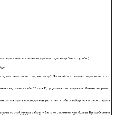
сле рассвета, после шести утра или тогда, когда Вам это удобно).
будь.
ь, что сплю, после того, как засну". Постарайтесь реально почувствовать это
знак сна, скажите себе: "Я сплю!", продолжая фантазировать. Можете, например,
мысли, повторите процедуру еще раз, с тем, чтобы освободиться ото всего, кроме
асыпание по этой технике займет у Вас много времени: чем больше Вы пробудете в