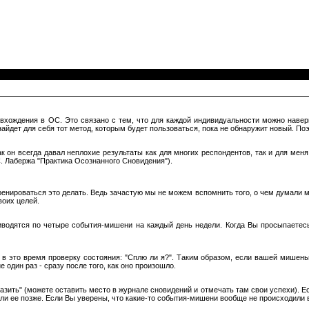
вхождения в ОС. Это связано с тем, что для каждой индивидуальности можно наверн
найдет для себя тот метод, которым будет пользоваться, пока не обнаружит новый. П
 он всегда давал неплохие результаты как для многих респондентов, так и для мен
С. Лабержа "Практика Осознанного Сновидения").
ренироваться это делать. Ведь зачастую мы не можем вспомнить того, о чем думали 
оих целей.
водятся по четыре события-мишени на каждый день недели. Когда Вы просыпаетесь 
в это время проверку состояния: "Сплю ли я?". Таким образом, если вашей мишенью
 один раз - сразу после того, как оно произошло.
азить" (можете оставить место в журнале сновидений и отмечать там свои успехи). 
или ее позже. Если Вы уверены, что какие-то события-мишени вообще не происходили 