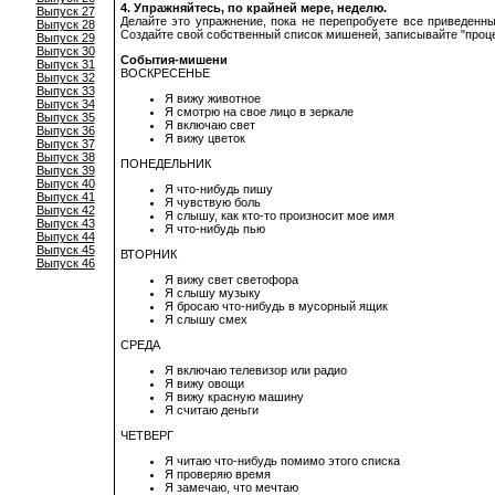
4. Упражняйтесь, по крайней мере, неделю.
Выпуск 27
Делайте это упражнение, пока не перепробуете все приведенны
Выпуск 28
Создайте свой собственный список мишеней, записывайте "проце
Выпуск 29
Выпуск 30
События-мишени
Выпуск 31
ВОСКРЕСЕНЬЕ
Выпуск 32
Выпуск 33
Я вижу животное
Выпуск 34
Я смотрю на свое лицо в зеркале
Выпуск 35
Я включаю свет
Выпуск 36
Я вижу цветок
Выпуск 37
Выпуск 38
ПОНЕДЕЛЬНИК
Выпуск 39
Выпуск 40
Я что-нибудь пишу
Выпуск 41
Я чувствую боль
Выпуск 42
Я слышу, как кто-то произносит мое имя
Выпуск 43
Я что-нибудь пью
Выпуск 44
Выпуск 45
ВТОРНИК
Выпуск 46
Я вижу свет светофора
Я слышу музыку
Я бросаю что-нибудь в мусорный ящик
Я слышу смех
СРЕДА
Я включаю телевизор или радио
Я вижу овощи
Я вижу красную машину
Я считаю деньги
ЧЕТВЕРГ
Я читаю что-нибудь помимо этого списка
Я проверяю время
Я замечаю, что мечтаю